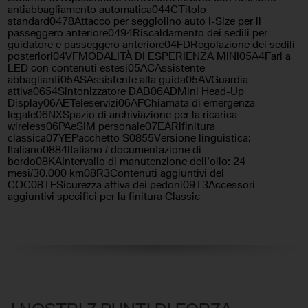
Telecamera per parcheggio
antiabbagliamento automatica044CTitolo
assistito
standard0478Attacco per seggiolino auto i-Size per il
passeggero anteriore0494Riscaldamento dei sedili per
guidatore e passeggero anteriore04FDRegolazione dei sedili
posteriori04VFMODALITÀ DI ESPERIENZA MINI05A4Fari a
LED con contenuti estesi05ACAssistente
abbaglianti05ASAssistente alla guida05AVGuardia
attiva0654Sintonizzatore DAB06ADMini Head-Up
Display06AETeleservizi06AFChiamata di emergenza
legale06NXSpazio di archiviazione per la ricarica
wireless06PAeSIM personale07EARifinitura
classica07YEPacchetto S0855Versione linguistica:
Italiano0884Italiano / documentazione di
bordo08KAIntervallo di manutenzione dell'olio: 24
mesi/30.000 km08R3Contenuti aggiuntivi del
COC08TFSicurezza attiva dei pedoni09T3Accessori
aggiuntivi specifici per la finitura Classic