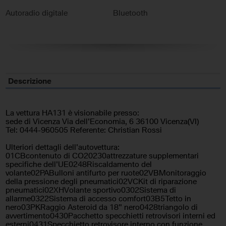
Autoradio digitale
Bluetooth
Cerchi in lega
Chiusura centralizzata
Climatizzatore
Controllo elettronico della
corsia
Descrizione
Controllo trazione
Cruise Control
ESP
Fari LED
La vettura HA131 è visionabile presso:
sede di Vicenza Via dell'Economia, 6 36100 Vicenza(VI)
Frenata d'emergenza assistita
Immobilizzatore elettronico
Tel: 0444-960505 Referente: Christian Rossi
Ulteriori dettagli dell'autovettura:
Riconoscimento dei segnali
Sensore di pioggia
01CBcontenuto di CO20230attrezzature supplementari
stradali
specifiche dell'UE0248Riscaldamento del
volante02PABulloni antifurto per ruote02VBMonitoraggio
Sensori di parcheggio
Servosterzo
della pressione degli pneumatici02VCKit di riparazione
posteriori
pneumatici02XHVolante sportivo0302Sistema di
allarme0322Sistema di accesso comfort03B5Tetto in
nero03PKRaggio Asteroid da 18" nero0428triangolo di
Sistema di navigazione
Specchietti laterali elettrici
avvertimento0430Pacchetto specchietti retrovisori interni ed
esterni0431Specchietto retrovisore interno con funzione