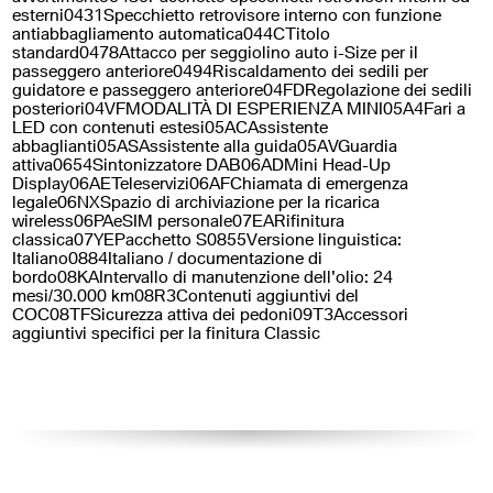
Telecamera per parcheggio
esterni0431Specchietto retrovisore interno con funzione
assistito
antiabbagliamento automatica044CTitolo
standard0478Attacco per seggiolino auto i-Size per il
passeggero anteriore0494Riscaldamento dei sedili per
guidatore e passeggero anteriore04FDRegolazione dei sedili
posteriori04VFMODALITÀ DI ESPERIENZA MINI05A4Fari a
LED con contenuti estesi05ACAssistente
abbaglianti05ASAssistente alla guida05AVGuardia
attiva0654Sintonizzatore DAB06ADMini Head-Up
Display06AETeleservizi06AFChiamata di emergenza
legale06NXSpazio di archiviazione per la ricarica
wireless06PAeSIM personale07EARifinitura
classica07YEPacchetto S0855Versione linguistica:
Italiano0884Italiano / documentazione di
bordo08KAIntervallo di manutenzione dell'olio: 24
mesi/30.000 km08R3Contenuti aggiuntivi del
COC08TFSicurezza attiva dei pedoni09T3Accessori
aggiuntivi specifici per la finitura Classic