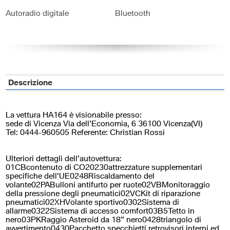
Autoradio digitale
Bluetooth
Cerchi in lega
Chiusura centralizzata
Climatizzatore
Controllo elettronico della
corsia
Descrizione
Controllo trazione
Cruise Control
ESP
Fari LED
La vettura HA164 è visionabile presso:
sede di Vicenza Via dell'Economia, 6 36100 Vicenza(VI)
Frenata d'emergenza assistita
Immobilizzatore elettronico
Tel: 0444-960505 Referente: Christian Rossi
Riconoscimento dei segnali
Sensore di pioggia
Ulteriori dettagli dell'autovettura:
stradali
01CBcontenuto di CO20230attrezzature supplementari
specifiche dell'UE0248Riscaldamento del
Sensori di parcheggio
Servosterzo
volante02PABulloni antifurto per ruote02VBMonitoraggio
posteriori
della pressione degli pneumatici02VCKit di riparazione
pneumatici02XHVolante sportivo0302Sistema di
allarme0322Sistema di accesso comfort03B5Tetto in
Sistema di navigazione
Specchietti laterali elettrici
nero03PKRaggio Asteroid da 18" nero0428triangolo di
avvertimento0430Pacchetto specchietti retrovisori interni ed