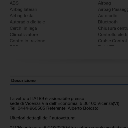
ABS
Airbag
Airbag laterali
Airbag Passeg
Airbag testa
Autoradio
Autoradio digitale
Bluetooth
Cerchi in lega
Chiusura centra
Climatizzatore
Controllo elett
Controllo trazione
Cruise Control
ESP
Fari LED
Filtro antiparticolato
Frenata d'emer
Immobilizzatore elettronico
Riconoscimento
Sedile posteriore sdoppiato
Sensore di pio
Sensori di parcheggio posteriori
Servosterzo
Sistema di navigazione
Specchietti later
Descrizione
Telecamera per parcheggio assistito
Volante in pell
Volante multifunzione
La vettura HA189 è visionabile presso :
sede di Vicenza Via dell'Economia, 6 36100 Vicenza(VI)
Tel: 0444-960505 Referente: Alberto Bolcato
Ulteriori dettagli dell’ autovettura:
01CBcontenuto di CO20230attrezzature supplementari spec