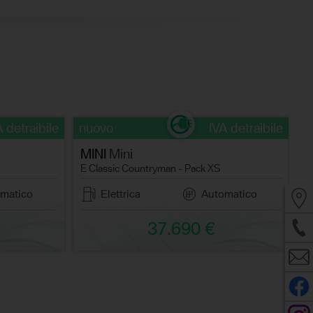
A detraibile
nuovo
IVA detraibile
n
MINI
Mini
M
E Classic Countryman - Pack XS
E
matico
Elettrica
Automatico
37.690 €