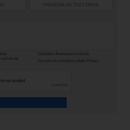
TA
PRENOTA UN TEST DRIVE
mbia
Desidero finanziare il veicolo
 notizie da
Accetto le condizioni della Privacy