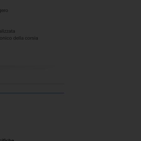
gero
lizzata
ronico della corsia
genza assistita
 dei segnali stradali
ggia
ali elettrici
e
ifiche