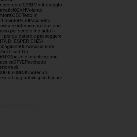
to per ruote02VBMonitoraggio
eumatici02XHVolante
mfort03B5Tetto in
ertimento0430Pacchetto
trovisore interno con funzione
co per seggiolino auto i-
li per guidatore e passeggero
ALITÀ DI ESPERIENZA
bbaglianti05ASAssistente
Mini Head-Up
6NXSpazio di archiviazione
classica07YEPacchetto
azione di
0.000 km08R3Contenuti
sori aggiuntivi specifici per