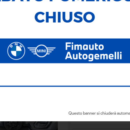
Immatricolazione:
15/08/202
Cilindrata:
1995,00
Cambio:
Automatico
Dove si trova
Via dell'Economia, 6
- 36100 Vicenza
Sei interessato a que
CONTATTACI
Compila i dati con:
Questo banner si chiuderà automa