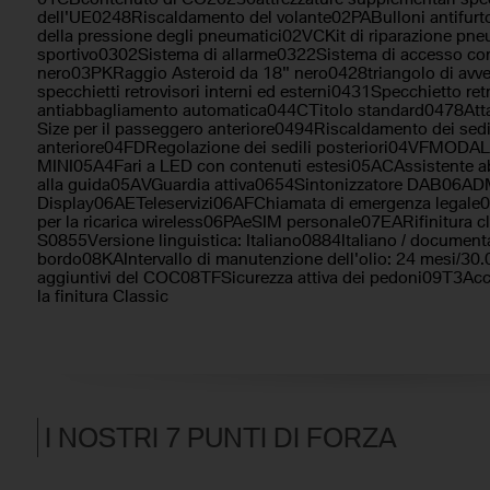
dell'UE0248Riscaldamento del volante02PABulloni antifur
della pressione degli pneumatici02VCKit di riparazione pn
sportivo0302Sistema di allarme0322Sistema di accesso co
nero03PKRaggio Asteroid da 18" nero0428triangolo di avv
specchietti retrovisori interni ed esterni0431Specchietto re
antiabbagliamento automatica044CTitolo standard0478Attac
Size per il passeggero anteriore0494Riscaldamento dei sedi
anteriore04FDRegolazione dei sedili posteriori04VFMOD
MINI05A4Fari a LED con contenuti estesi05ACAssistente a
alla guida05AVGuardia attiva0654Sintonizzatore DAB06AD
Display06AETeleservizi06AFChiamata di emergenza legale0
per la ricarica wireless06PAeSIM personale07EARifinitura 
S0855Versione linguistica: Italiano0884Italiano / document
bordo08KAIntervallo di manutenzione dell'olio: 24 mesi/3
aggiuntivi del COC08TFSicurezza attiva dei pedoni09T3Acces
la finitura Classic
I NOSTRI 7 PUNTI DI FORZA