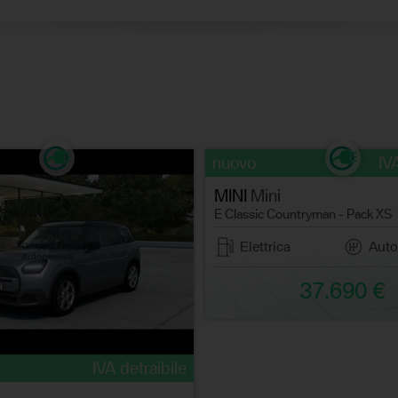
nuovo
IV
MINI
Mini
E Classic Countryman - Pack XS
Elettrica
Auto
37.690 €
IVA detraibile