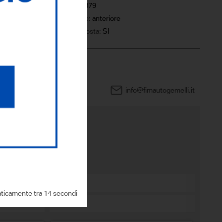
5
Km:
16379
Trazione:
anteriore
IVA esposta:
SI
0444 960505
info@fimautogemelli.it
sto modello?
ticamente tra 13 secondi