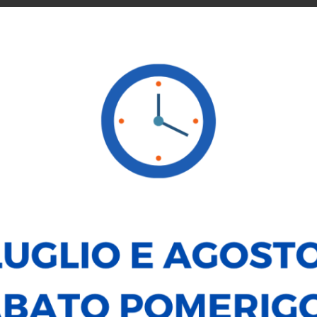
SERVICE
NOLEGGIO
VENDI LA TUA AUTO
LE NOSTRE
MINI Countryman
D Classic Countryman Pacchetto S Aut.
34.500
€
DATI PRINCIPALI
Alimentazione:
Elettrica/Dies
Carrozzeria:
Fuoristrada