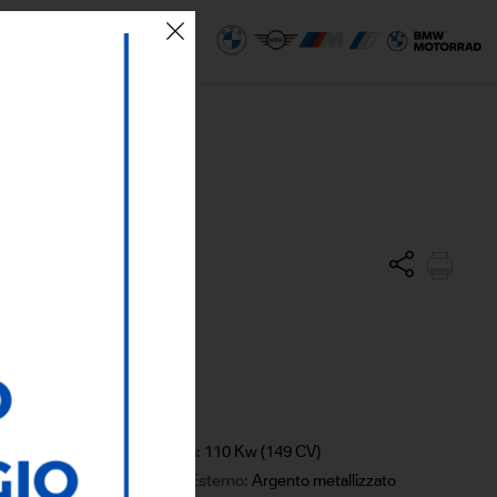
 SEDI
ECO AREA
el
Potenza:
110 Kw (149 CV)
Colore Esterno:
Argento metallizzato