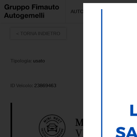
AUTO/MOTO
PROMOZIONI
< TORNA INDIETRO
Tipologia:
usato
ID Veicolo:
23869463