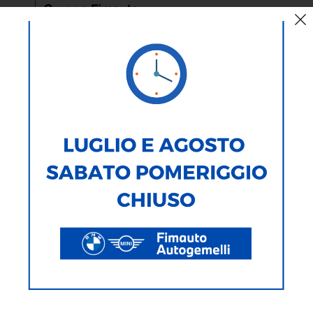
AUTO
MOTO
TIPOLOGIA
MARCA
MODELLO
ALIMENTAZIONE
CARROZZERIA
281
Veicoli Trovati
Ricerca testuale
Ricerca avanzata