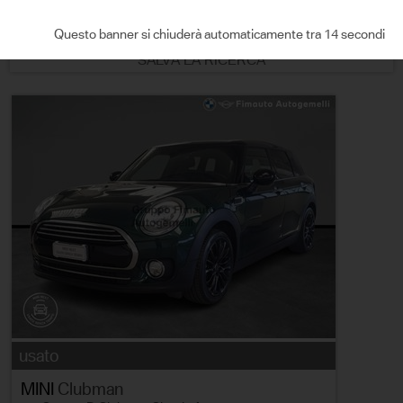
ORDINA PER
Questo banner si chiuderà automaticamente tra 13 secondi
SALVA LA RICERCA
usato
MINI
Clubman