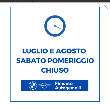
AUTO
MOTO
TIPOLOGIA
MARCA
MODELLO
ALIMENTAZIONE
CARROZZERIA
277
Veicoli Trovati
Ricerca testuale
Ricerca avanzata