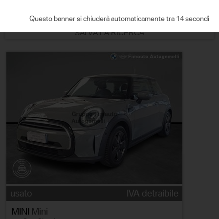
ORDINA PER
Questo banner si chiuderà automaticamente tra 13 secondi
SALVA LA RICERCA
usato
IVA detraibile
MINI
Mini