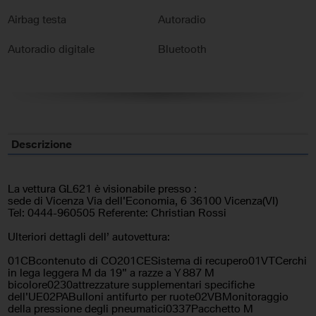
Airbag testa
Autoradio
Autoradio digitale
Bluetooth
Bracciolo
Cerchi in lega
Chiusura centralizzata
Climatizzatore
Controllo trazione
Cruise Control
Descrizione
ESP
Fari LED
La vettura GL621 è visionabile presso :
Fendinebbia
Immobilizzatore elettronico
sede di Vicenza Via dell'Economia, 6 36100 Vicenza(VI)
Tel: 0444-960505 Referente: Christian Rossi
Interni in pelle
Leve al volante
Ulteriori dettagli dell’ autovettura:
Pacchetto sportivo
Riconoscimento dei segnali
01CBcontenuto di CO201CESistema di recupero01VTCerchi
stradali
in lega leggera M da 19" a razze a Y 887 M
bicolore0230attrezzature supplementari specifiche
dell'UE02PABulloni antifurto per ruote02VBMonitoraggio
Sedili sportivi
Sensore di luce
della pressione degli pneumatici0337Pacchetto M