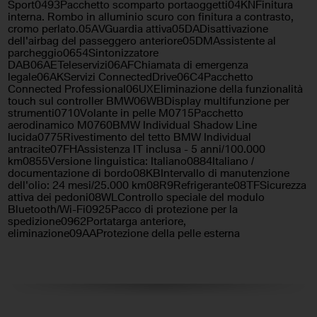
Sport0493Pacchetto scomparto portaoggetti04KNFinitura
Sensore di pioggia
Servosterzo
interna. Rombo in alluminio scuro con finitura a contrasto,
cromo perlato.05AVGuardia attiva05DADisattivazione
dell'airbag del passeggero anteriore05DMAssistente al
Sistema di navigazione
Specchietti laterali elettrici
parcheggio0654Sintonizzatore
DAB06AETeleservizi06AFChiamata di emergenza
Telecamera per parcheggio
Trazione integrale
legale06AKServizi ConnectedDrive06C4Pacchetto
assistito
Connected Professional06UXEliminazione della funzionalità
touch sul controller BMW06WBDisplay multifunzione per
Volante in pelle
strumenti0710Volante in pelle M0715Pacchetto
Volante multifunzione
aerodinamico M0760BMW Individual Shadow Line
lucida0775Rivestimento del tetto BMW Individual
antracite07FHAssistenza IT inclusa - 5 anni/100.000
km0855Versione linguistica: Italiano0884Italiano /
documentazione di bordo08KBIntervallo di manutenzione
dell'olio: 24 mesi/25.000 km08R9Refrigerante08TFSicurezza
attiva dei pedoni08WLControllo speciale del modulo
Bluetooth/Wi-Fi0925Pacco di protezione per la
spedizione0962Portatarga anteriore,
eliminazione09AAProtezione della pelle esterna