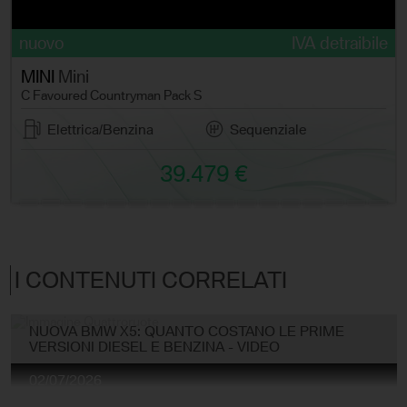
e
nuovo
IVA detraibile
MINI
Mini
C Favoured Countryman Pack S
Elettrica/Benzina
Sequenziale
39.479 €
I CONTENUTI CORRELATI
NUOVA BMW X5: QUANTO COSTANO LE PRIME
VERSIONI DIESEL E BENZINA - VIDEO
02/07/2026