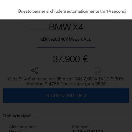
VEDI TUTTE LE FOTO
Questo banner si chiuderà automaticamente tra 13 secondi
BMW X4
xDrive20d 48V Msport Aut.
37.900
€
O da
914
€
al mese per
35
mesi TAN
7,99
%
TAEG
9,30
%
Anticipo
9.475
€
Spese istruttoria
350
€
RICHIEDI PIÙ INFO
Dati principali
Alimentazione:
Potenza:
Diesel
140 Kw (190 CV)