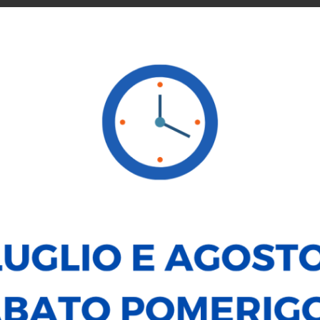
SERVICE
NOLEGGIO
VENDI LA TUA AUTO
LE NOSTRE
MINI Countryman
D Classic Countryman Pacchetto Aut.
31.900
€
DATI PRINCIPALI
Alimentazione:
Diesel
Carrozzeria:
Fuoristrada