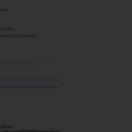
gero
lizzata
ronico della corsia
 elettronico
ggia
ali elettrici
e
ifiche
to per ruote02VBMonitoraggio