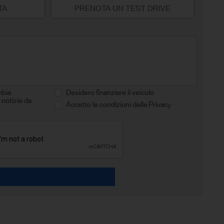
TA
PRENOTA UN TEST DRIVE
mbia
Desidero finanziare il veicolo
 notizie da
Accetto le condizioni della Privacy