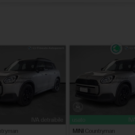
IVA detraibile
usato
IV
tryman
MINI
Countryman