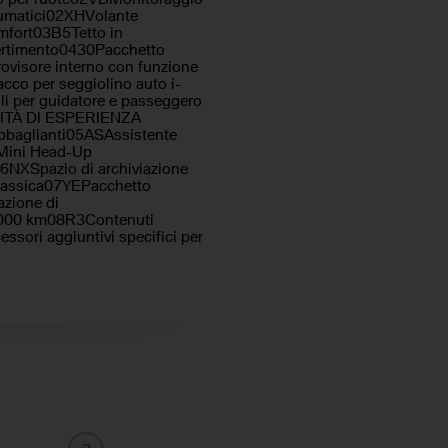
eumatici02XHVolante
mfort03B5Tetto in
ertimento0430Pacchetto
trovisore interno con funzione
co per seggiolino auto i-
li per guidatore e passeggero
ALITÀ DI ESPERIENZA
bbaglianti05ASAssistente
Mini Head-Up
6NXSpazio di archiviazione
classica07YEPacchetto
azione di
0.000 km08R3Contenuti
sori aggiuntivi specifici per