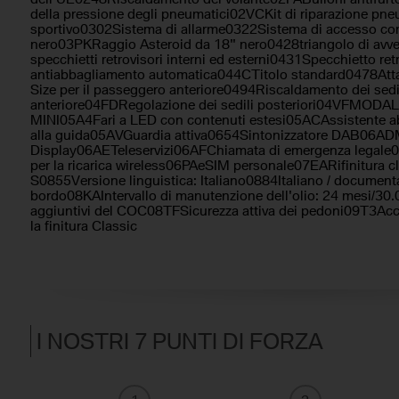
della pressione degli pneumatici02VCKit di riparazione pn
sportivo0302Sistema di allarme0322Sistema di accesso co
nero03PKRaggio Asteroid da 18" nero0428triangolo di avv
specchietti retrovisori interni ed esterni0431Specchietto re
antiabbagliamento automatica044CTitolo standard0478Attac
Size per il passeggero anteriore0494Riscaldamento dei sedi
anteriore04FDRegolazione dei sedili posteriori04VFMOD
MINI05A4Fari a LED con contenuti estesi05ACAssistente a
alla guida05AVGuardia attiva0654Sintonizzatore DAB06AD
Display06AETeleservizi06AFChiamata di emergenza legale0
per la ricarica wireless06PAeSIM personale07EARifinitura 
S0855Versione linguistica: Italiano0884Italiano / document
bordo08KAIntervallo di manutenzione dell'olio: 24 mesi/3
aggiuntivi del COC08TFSicurezza attiva dei pedoni09T3Acces
la finitura Classic
I NOSTRI 7 PUNTI DI FORZA