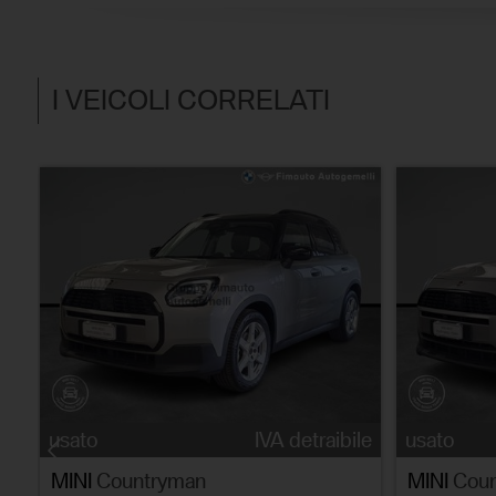
I VEICOLI CORRELATI
le
usato
IVA detraibile
usato
MINI
Countryman
MINI
Coun