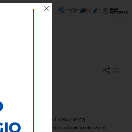
 SEDI
ECO AREA
Potenza:
110 Kw (149 CV)
Colore Esterno:
Argento metallizzato