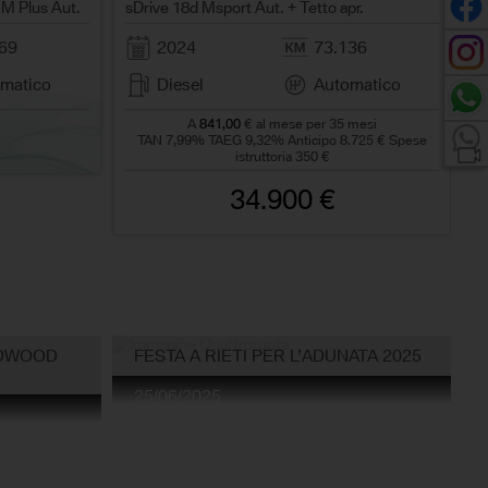
 M Plus Aut.
sDrive 18d Msport Aut. + Tetto apr.
69
2024
73.136
matico
Diesel
Automatico
A
841,00
€ al mese per 35 mesi
TAN 7,99% TAEG 9,32% Anticipo 8.725 € Spese
istruttoria 350 €
34.900 €
ODWOOD
FESTA A RIETI PER L’ADUNATA 2025
25/06/2025