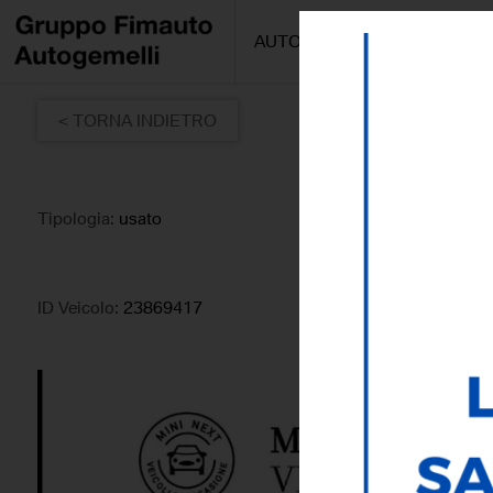
AUTO/MOTO
PROMOZIONI
< TORNA INDIETRO
Tipologia:
usato
ID Veicolo:
23869417