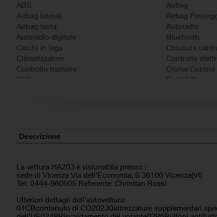
ABS
Airbag
Airbag laterali
Airbag Passeg
Airbag testa
Autoradio
Autoradio digitale
Bluetooth
Cerchi in lega
Chiusura centra
Climatizzatore
Controllo elett
Controllo trazione
Cruise Control
ESP
Fari LED
Frenata d'emergenza assistita
Immobilizzatore
Riconoscimento dei segnali stradali
Sensore di pio
Sensori di parcheggio posteriori
Servosterzo
Sistema di navigazione
Specchietti later
Telecamera per parcheggio assistito
Volante in pell
Descrizione
Volante multifunzione
La vettura HA203 è visionabile presso :
sede di Vicenza Via dell'Economia, 6 36100 Vicenza(VI)
Tel: 0444-960505 Referente: Christian Rossi
Ulteriori dettagli dell'autovettura:
01CBcontenuto di CO20230attrezzature supplementari spec
dell'UE0248Riscaldamento del volante02PABulloni antifur