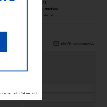
5
Km:
24351
Trazione:
anteriore
IVA esposta:
SI
0444 960505
info@fimautogemelli.it
sto modello?
ticamente tra 12 secondi