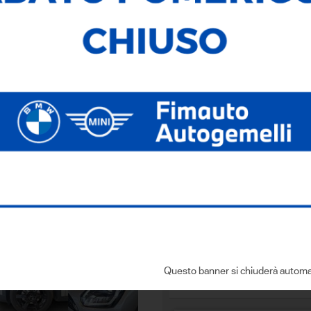
Immatricolazione:
15/08/202
Cilindrata:
1995,00
Cambio:
Automatico
Dove si trova
Via dell'Economia, 6
- 36100 Vicenza
Sei interessato a que
CONTATTACI
Compila i dati con:
Questo banner si chiuderà automa