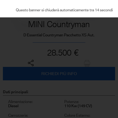
VEDI TUTTE LE FOTO
Questo banner si chiuderà automaticamente tra 13 secondi
MINI Countryman
D Essential Countryman Pacchetto XS Aut.
28.500
€
RICHIEDI PIÙ INFO
Dati principali
Alimentazione:
Potenza:
Diesel
110 Kw (149 CV)
Carrozzeria:
Colore Esterno: