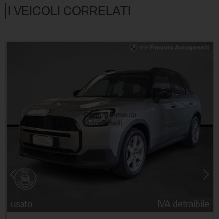
I VEICOLI CORRELATI
e
usato
IVA detraibile