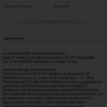
Autoradio digitale
Bluetooth
Cerchi in lega
Chiusura centralizzata
Climatizzatore
Cruise Control
ESP
Fari LED
Descrizione
Frenata d'emergenza assistita
Riconoscimento dei segnali
stradali
La vettura GX907 è visionabile presso :
sede di Vicenza Via dell'Economia, 6 36100 Vicenza(VI)
Sensore di pioggia
Sensori di parcheggio
Tel: 0444-960505 Referente: Christian Rossi
posteriori
Ulteriori dettagli dell'autovettura:
01CB Emissioni CO201CE Sistema di recupero01DF
Servosterzo
Sistema di navigazione
Normativa sui gas di scarico EU6 rde II01K0 C. LL MINI
Profile Spoke 875 Gey STD SO0230 Funzioni supplementari
Specchietti laterali elettrici
Telecamera per parcheggio
specifiche UE02PA Sicurezza per bulloni ruota02TF
assistito
Steptronic con disposit.accoppiam.doppio02TM Gestione
tipo cambio02VB Indicazione pressione pneumatici02VC Set
di riparazione pneumatici0302 Impianto antifurto0381
Volante in pelle
Volante multifunzione
Specch.estern.nero/tetto colore veicolo0386 Barre
longitudinali0428 Triangolo avvert.e borsa pronto