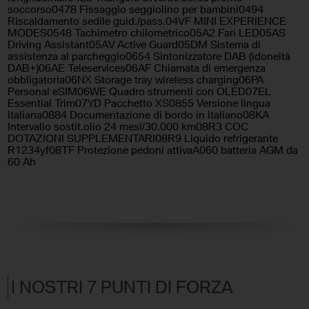
soccorso0478 Fissaggio seggiolino per bambini0494
Riscaldamento sedile guid./pass.04VF MINI EXPERIENCE
MODES0548 Tachimetro chilometrico05A2 Fari LED05AS
Driving Assistant05AV Active Guard05DM Sistema di
assistenza al parcheggio0654 Sintonizzatore DAB (idoneità
DAB+)06AE Teleservices06AF Chiamata di emergenza
obbligatoria06NX Storage tray wireless charging06PA
Personal eSIM06WE Quadro strumenti con OLED07EL
Essential Trim07YD Pacchetto XS0855 Versione lingua
italiana0884 Documentazione di bordo in italiano08KA
Intervallo sostit.olio 24 mesi/30.000 km08R3 COC
DOTAZIONI SUPPLEMENTARI08R9 Liquido refrigerante
R1234yf08TF Protezione pedoni attivaA060 batteria AGM da
60 Ah
I NOSTRI 7 PUNTI DI FORZA