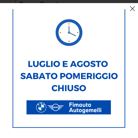
AUTO
MOTO
TIPOLOGIA
MARCA
MODELLO
ALIMENTAZIONE
CARROZZERIA
277
Veicoli Trovati
Ricerca testuale
Ricerca avanzata