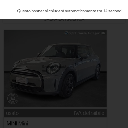
ORDINA PER
Questo banner si chiuderà automaticamente tra 13 secondi
SALVA LA RICERCA
usato
IVA detraibile
MINI
Mini