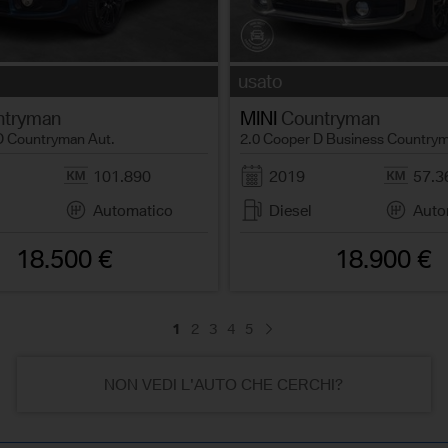
usato
tryman
MINI
Countryman
D Countryman Aut.
2.0 Cooper D Business Countrym
101.890
2019
57.3
Automatico
Diesel
Auto
18.500 €
18.900 €
1
2
3
4
5
NON VEDI L'AUTO CHE CERCHI?