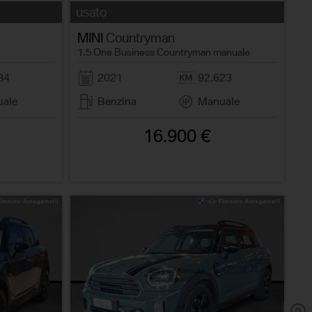
usato
MINI
Countryman
1.5 One Business Countryman manuale
84
2021
92.623
ale
Benzina
Manuale
16.900 €