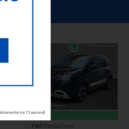
ICERCA
ticamente tra 12 secondi
usato
FIAT
Panda Cross