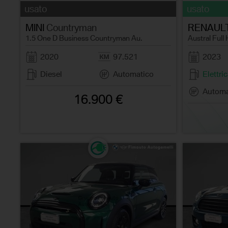
usato
usato
MINI
Countryman
RENAUL
1.5 One D Business Countryman Au.
Austral Full
2020
97.521
2023
Diesel
Automatico
Elettri
Automa
16.900 €