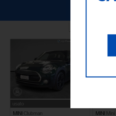
ORDI
usato
usato
MINI
Clubman
MINI
Mini