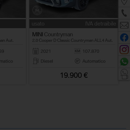
usato
IVA detraibile
MINI
Countryman
an Aut.
2.0 Cooper D Classic Countryman ALL4 Aut.
69
2021
107.870
matico
Diesel
Automatico
19.900 €