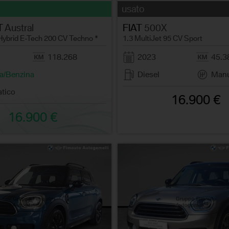
usato
T
Austral
FIAT
500X
 Hybrid E-Tech 200 CV Techno *
1.3 MultiJet 95 CV Sport
118.268
2023
45.3
ca/Benzina
Diesel
Manu
tico
16.900 €
16.900 €