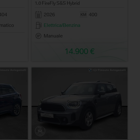
1.0 FireFly S&S Hybrid
404
2026
400
matico
Elettrica/Benzina
Manuale
14.900 €