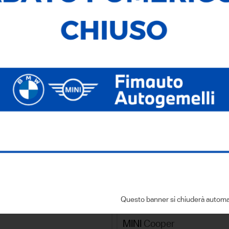
283
Veicoli Trovati
Ricerca testuale
Ricerca avanzata
SALVA LA R
NA PER
Questo banner si chiuderà automa
IVA detraibile
usato
MINI
Cooper