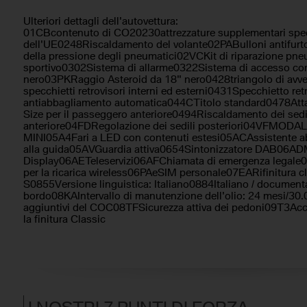
Ulteriori dettagli dell'autovettura:
01CBcontenuto di CO20230attrezzature supplementari spec
dell'UE0248Riscaldamento del volante02PABulloni antifur
della pressione degli pneumatici02VCKit di riparazione pn
sportivo0302Sistema di allarme0322Sistema di accesso co
nero03PKRaggio Asteroid da 18" nero0428triangolo di avv
specchietti retrovisori interni ed esterni0431Specchietto re
antiabbagliamento automatica044CTitolo standard0478Attac
Size per il passeggero anteriore0494Riscaldamento dei sedi
anteriore04FDRegolazione dei sedili posteriori04VFMOD
MINI05A4Fari a LED con contenuti estesi05ACAssistente a
alla guida05AVGuardia attiva0654Sintonizzatore DAB06AD
Display06AETeleservizi06AFChiamata di emergenza legale0
per la ricarica wireless06PAeSIM personale07EARifinitura 
S0855Versione linguistica: Italiano0884Italiano / document
bordo08KAIntervallo di manutenzione dell'olio: 24 mesi/3
aggiuntivi del COC08TFSicurezza attiva dei pedoni09T3Acces
la finitura Classic