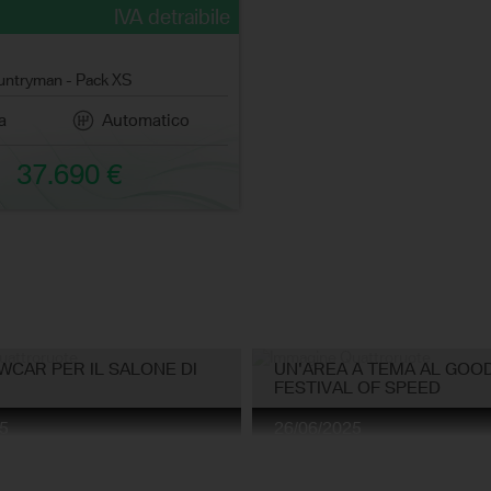
IVA detraibile
untryman - Pack XS
a
Automatico
37.690 €
CAR PER IL SALONE DI
UN'AREA A TEMA AL GO
FESTIVAL OF SPEED
5
26/06/2025