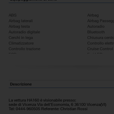
ABS
Airbag
Airbag laterali
Airbag Passeg
Airbag testa
Autoradio
Autoradio digitale
Bluetooth
Cerchi in lega
Chiusura centra
Climatizzatore
Controllo elett
Controllo trazione
Cruise Control
ESP
Fari LED
Frenata d'emergenza assistita
Immobilizzatore
Riconoscimento dei segnali stradali
Sensore di pio
Sensori di parcheggio posteriori
Servosterzo
Sistema di navigazione
Specchietti later
Telecamera per parcheggio assistito
Descrizione
La vettura HA160 è visionabile presso:
sede di Vicenza Via dell'Economia, 6 36100 Vicenza(VI)
Tel: 0444-960505 Referente: Christian Rossi