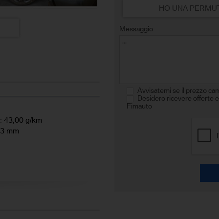
HO UNA PERMU
Messaggio
Avvisatemi se il prezzo ca
Desidero ricevere offerte e
Fimauto
:
43,00 g/km
43 mm