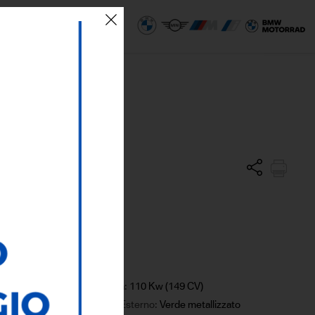
 SEDI
ECO AREA
Potenza:
110 Kw (149 CV)
Colore Esterno:
Verde metallizzato