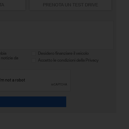
TA
PRENOTA UN TEST DRIVE
mbia
Desidero finanziare il veicolo
 notizie da
Accetto le condizioni della Privacy