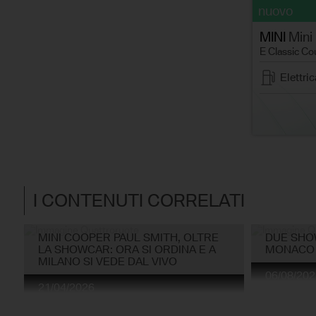
le
nuovo
MINI
Mini
E Classic Co
Elettric
I CONTENUTI CORRELATI
MINI COOPER PAUL SMITH, OLTRE
DUE SHOW
LA SHOWCAR: ORA SI ORDINA E A
MONACO
MILANO SI VEDE DAL VIVO
06/08/202
21/04/2026