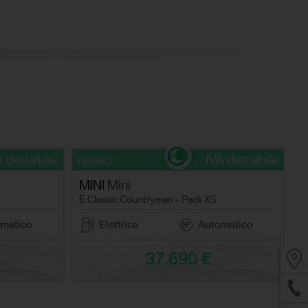
A detraibile
nuovo
IVA detraibile
n
MINI
Mini
M
E Classic Countryman - Pack XS
E
matico
Elettrica
Automatico
37.690 €