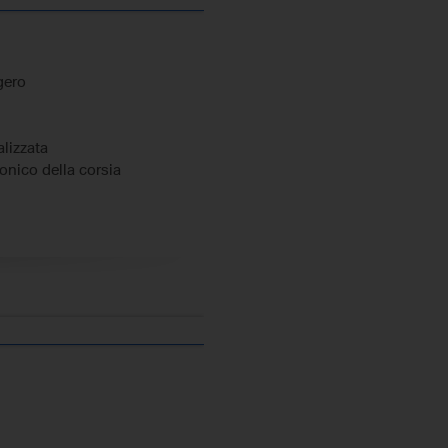
gero
lizzata
ronico della corsia
 elettronico
ggia
ali elettrici