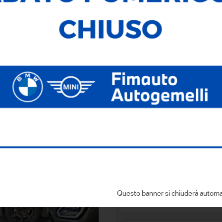
Immatricolazione:
15/08/202
Cilindrata:
1995,00
Cambio:
Automatico
Dove si trova
Via dell'Economia, 6
- 36100 Vicenza
Sei interessato a que
CONTATTACI
Compila i dati con:
Questo banner si chiuderà automa