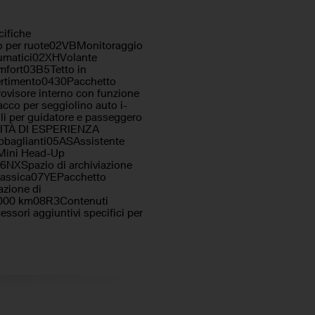
ifiche
to per ruote02VBMonitoraggio
eumatici02XHVolante
mfort03B5Tetto in
ertimento0430Pacchetto
trovisore interno con funzione
co per seggiolino auto i-
li per guidatore e passeggero
ALITÀ DI ESPERIENZA
bbaglianti05ASAssistente
Mini Head-Up
6NXSpazio di archiviazione
classica07YEPacchetto
azione di
0.000 km08R3Contenuti
sori aggiuntivi specifici per