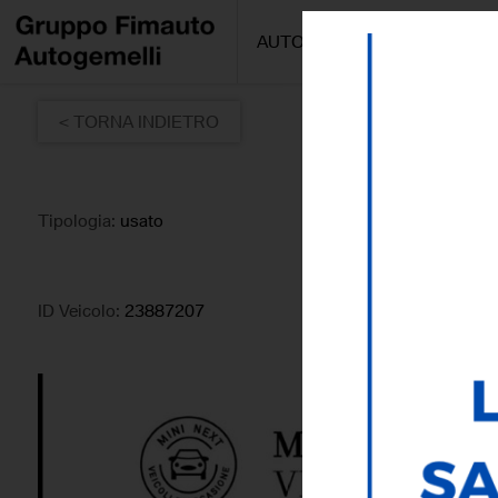
AUTO/MOTO
PROMOZIONI
< TORNA INDIETRO
Tipologia:
usato
ID Veicolo:
23887207