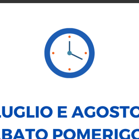
SERVICE
NOLEGGIO
VENDI LA TUA AUTO
LE NOSTRE
MINI Countryman
D Classic Countryman Pacchetto S
34.900
€
DATI PRINCIPALI
Alimentazione:
Diesel
Carrozzeria:
Fuoristrada