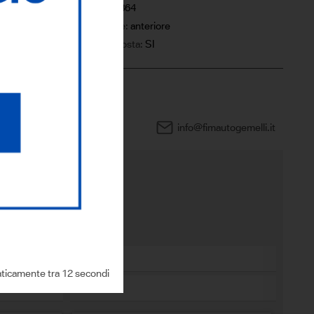
5
Km:
15864
Trazione:
anteriore
IVA esposta:
SI
0444 960505
info@fimautogemelli.it
sto modello?
ticamente tra 11 secondi