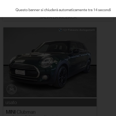
ORDINA PER
Questo banner si chiuderà automaticamente tra 13 secondi
SALVA LA RICERCA
usato
MINI
Clubman