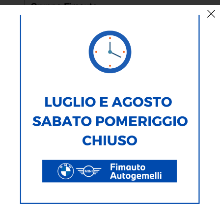
AUTO
MOTO
TIPOLOGIA
MARCA
MODELLO
ALIMENTAZIONE
CARROZZERIA
282
Veicoli Trovati
Ricerca testuale
Ricerca avanzata