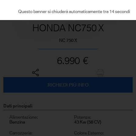
VEDI TUTTE LE FOTO
Questo banner si chiuderà automaticamente tra 13 secondi
HONDA NC750 X
NC 750 X
6.990
€
RICHIEDI PIÙ INFO
Dati principali
Alimentazione:
Potenza:
Benzina
43 Kw (58 CV)
Carrozzeria:
Colore Esterno: