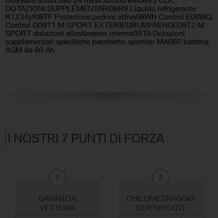
Intervallo sostit.olio 24 mesi/30.000 km08R3 COC
DOTAZIONI SUPPLEMENTARI08R9 Liquido refrigerante
R1234yf08TF Protezione pedoni attiva08WN Control E08WQ
Control G09T1 M SPORT EXTERIEURUMFAENGE09T2 M
SPORT dotazioni allestimento interno09TA Dotazioni
supplementari specifiche pacchetto sportivo MA060 batteria
AGM da 60 Ah
I NOSTRI 7 PUNTI DI FORZA
1
2
GARANZIA
CHILOMETRAGGIO
VETTURA
CERTIFICATO