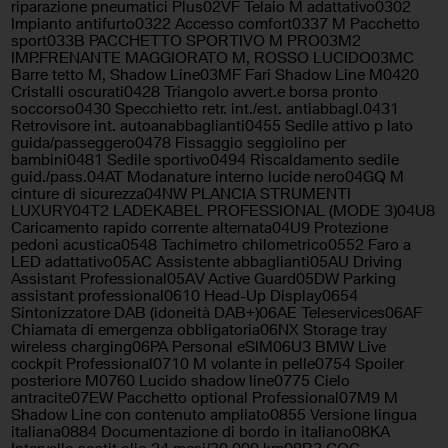
riparazione pneumatici Plus02VF Telaio M adattativo0302
posteriori
Impianto antifurto0322 Accesso comfort0337 M Pacchetto
sport033B PACCHETTO SPORTIVO M PRO03M2
IMP.FRENANTE MAGGIORATO M, ROSSO LUCIDO03MC
Servosterzo
Sistema di navigazione
Barre tetto M, Shadow Line03MF Fari Shadow Line M0420
Cristalli oscurati0428 Triangolo avvert.e borsa pronto
Specchietti laterali elettrici
Telecamera per parcheggio
soccorso0430 Specchietto retr. int./est. antiabbagl.0431
assistito
Retrovisore int. autoanabbaglianti0455 Sedile attivo p lato
guida/passeggero0478 Fissaggio seggiolino per
Trazione integrale
bambini0481 Sedile sportivo0494 Riscaldamento sedile
Volante in pelle
guid./pass.04AT Modanature interno lucide nero04GQ M
cinture di sicurezza04NW PLANCIA STRUMENTI
Volante multifunzione
LUXURY04T2 LADEKABEL PROFESSIONAL (MODE 3)04U8
Caricamento rapido corrente alternata04U9 Protezione
pedoni acustica0548 Tachimetro chilometrico0552 Faro a
LED adattativo05AC Assistente abbaglianti05AU Driving
Assistant Professional05AV Active Guard05DW Parking
assistant professional0610 Head-Up Display0654
Sintonizzatore DAB (idoneità DAB+)06AE Teleservices06AF
Chiamata di emergenza obbligatoria06NX Storage tray
wireless charging06PA Personal eSIM06U3 BMW Live
cockpit Professional0710 M volante in pelle0754 Spoiler
posteriore M0760 Lucido shadow line0775 Cielo
antracite07EW Pacchetto optional Professional07M9 M
Shadow Line con contenuto ampliato0855 Versione lingua
italiana0884 Documentazione di bordo in italiano08KA