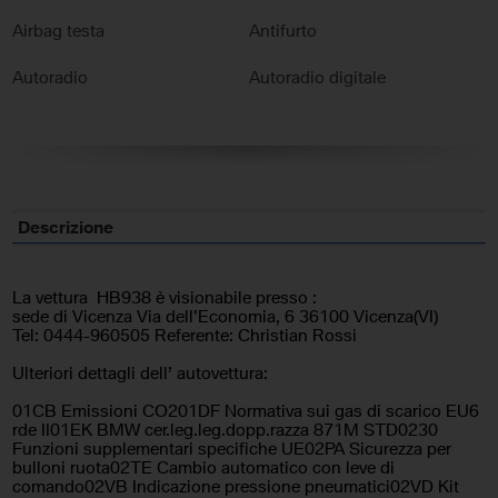
Airbag testa
Antifurto
Autoradio
Autoradio digitale
Bluetooth
Bracciolo
Cerchi in lega
Chiusura centralizzata
Climatizzatore
Controllo trazione
Descrizione
Cruise Control
ESP
La vettura HB938 è visionabile presso :
Fari LED
Frenata d'emergenza assistita
sede di Vicenza Via dell'Economia, 6 36100 Vicenza(VI)
Tel: 0444-960505 Referente: Christian Rossi
Immobilizzatore elettronico
Interni in pelle
Ulteriori dettagli dell’ autovettura:
Leve al volante
Pacchetto sportivo
01CB Emissioni CO201DF Normativa sui gas di scarico EU6
rde II01EK BMW cer.leg.leg.dopp.razza 871M STD0230
Funzioni supplementari specifiche UE02PA Sicurezza per
Sedili sportivi
Sensore di luce
bulloni ruota02TE Cambio automatico con leve di
comando02VB Indicazione pressione pneumatici02VD Kit
Sensore di pioggia
Sensori di parcheggio