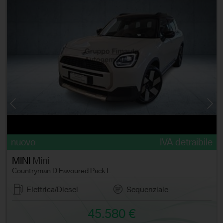
e
nuovo
IVA detraibile
MINI
Mini
Countryman D Favoured Pack L
Elettrica/Diesel
Sequenziale
45.580 €