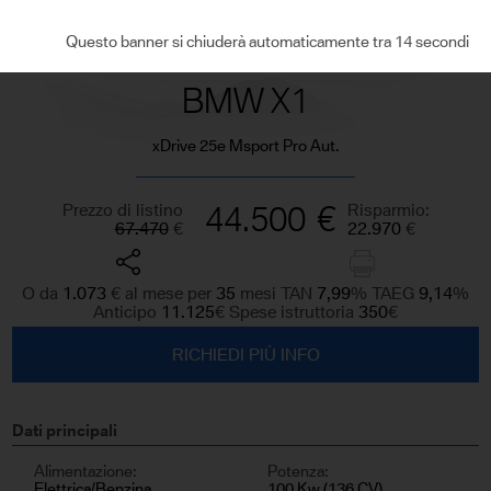
VEDI TUTTE LE FOTO
Questo banner si chiuderà automaticamente tra 13 secondi
BMW X1
xDrive 25e Msport Pro Aut.
Prezzo di listino
44.500
€
Risparmio:
67.470
€
22.970
€
O da
1.073
€
al mese per
35
mesi TAN
7,99
%
TAEG
9,14
%
Anticipo
11.125
€
Spese istruttoria
350
€
RICHIEDI PIÙ INFO
Dati principali
Alimentazione:
Potenza:
Elettrica/Benzina
100 Kw (136 CV)