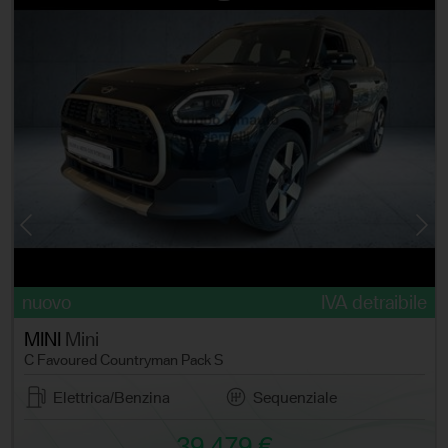
e
nuovo
IVA detraibile
MINI
Mini
C Favoured Countryman Pack S
Elettrica/Benzina
Sequenziale
39.479 €