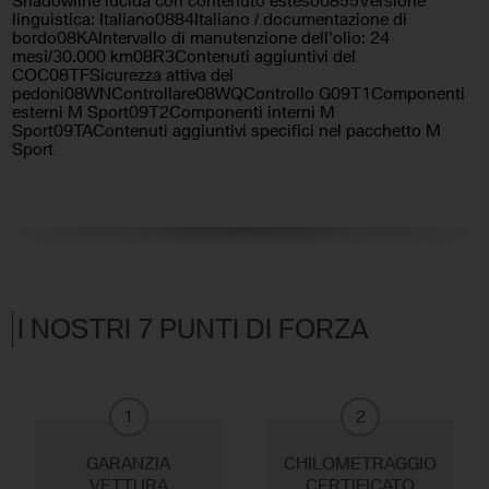
Shadowline lucida con contenuto esteso0855Versione
linguistica: Italiano0884Italiano / documentazione di
bordo08KAIntervallo di manutenzione dell'olio: 24
mesi/30.000 km08R3Contenuti aggiuntivi del
COC08TFSicurezza attiva dei
pedoni08WNControllare08WQControllo G09T1Componenti
esterni M Sport09T2Componenti interni M
Sport09TAContenuti aggiuntivi specifici nel pacchetto M
Sport
I NOSTRI 7 PUNTI DI FORZA
1
2
GARANZIA
CHILOMETRAGGIO
VETTURA
CERTIFICATO