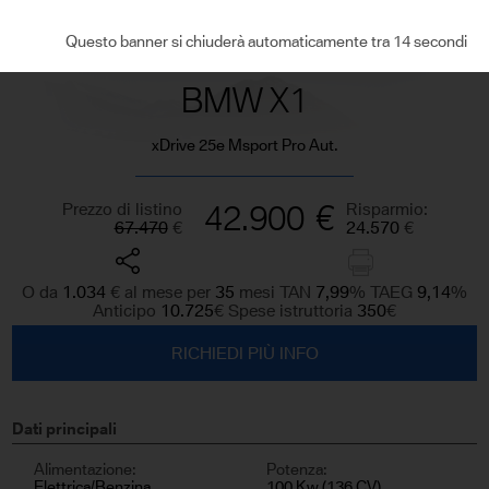
VEDI TUTTE LE FOTO
Questo banner si chiuderà automaticamente tra 13 secondi
BMW X1
xDrive 25e Msport Pro Aut.
Prezzo di listino
42.900
€
Risparmio:
67.470
€
24.570
€
O da
1.034
€
al mese per
35
mesi TAN
7,99
%
TAEG
9,14
%
Anticipo
10.725
€
Spese istruttoria
350
€
RICHIEDI PIÙ INFO
Dati principali
Alimentazione:
Potenza:
Elettrica/Benzina
100 Kw (136 CV)