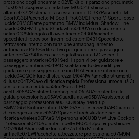
pressione degli pneumatici02VDKit di riparazione pneumatici
posteriori
Plus02VFSospensioni adattive M0302Sistema di
allarme0322Sistema di accesso comfort0337Pacchetto M
Sport033BPacchetto M Sport Pro03M2Freno M Sport, rosso
Servosterzo
Sistema di navigazione
lucido03MCBarre portatutto BMW Individual Shadow Line
lucide03MFM Lights Shadowline0420Vetri di protezione
Specchietti laterali elettrici
Telecamera per parcheggio
solare0428triangolo di avvertimento0430Pacchetto
assistito
specchietti retrovisori interni ed esterni0431Specchietto
retrovisore interno con funzione antiabbagliamento
Trazione integrale
automatica0455Sedile attivo per guidatore e passeggero
Volante in pelle
anteriore0478Attacco per seggiolino auto i-Size per il
passeggero anteriore0481Sedili sportivi per guidatore e
Volante multifunzione
passeggero anteriore0494Riscaldamento dei sedili per
guidatore e passeggero anteriore04ATFiniture interne nere
lucide04GQCinture di sicurezza M04NWPannello strumenti
di lusso04T2Cavo di ricarica rapida Professional (modalità 3)
per la ricarica pubblica0552Fari a LED
adattivi05ACAssistente abbaglianti05 AUAssistente alla
guida professionista05AVGuardia attiva05DWAssistente al
parcheggio professionale0610Display head-up
BMW0654Sintonizzatore DAB06AETeleservizi06AFChiamata
di emergenza legale06NXSpazio di archiviazione per la
ricarica wireless06PAeSIM personale06U3BMW Live Cockpit
Professional0710Volante in pelle M0754Spoiler posteriore
M0760M Shadowline lucida0775Tetto M color
antracite07EWPacchetto attrezzature professionale07M9M