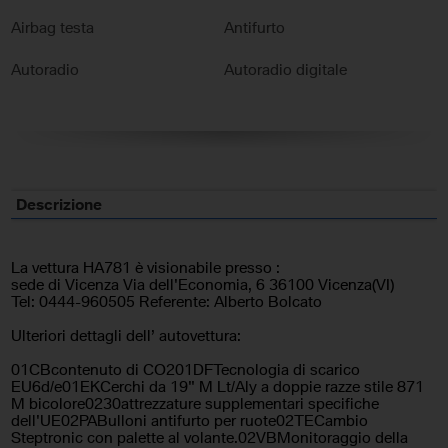
Airbag testa
Antifurto
Autoradio
Autoradio digitale
Bluetooth
Bracciolo
Cerchi in lega
Chiusura centralizzata
Climatizzatore
Controllo trazione
Descrizione
Cruise Control
ESP
La vettura HA781 è visionabile presso :
Fari LED
Frenata d'emergenza assistita
sede di Vicenza Via dell'Economia, 6 36100 Vicenza(VI)
Tel: 0444-960505 Referente: Alberto Bolcato
Immobilizzatore elettronico
Interni in pelle
Ulteriori dettagli dell’ autovettura:
Leve al volante
Pacchetto sportivo
01CBcontenuto di CO201DFTecnologia di scarico
EU6d/e01EKCerchi da 19" M Lt/Aly a doppie razze stile 871
M bicolore0230attrezzature supplementari specifiche
Sedili sportivi
Sensore di luce
dell'UE02PABulloni antifurto per ruote02TECambio
Steptronic con palette al volante.02VBMonitoraggio della
Sensore di pioggia
Sensori di parcheggio