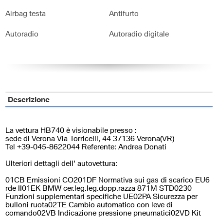
Airbag testa
Antifurto
Autoradio
Autoradio digitale
Bluetooth
Bracciolo
Cerchi in lega
Chiusura centralizzata
Climatizzatore
Controllo trazione
Descrizione
Cruise Control
ESP
La vettura HB740 è visionabile presso :
Fari LED
Frenata d'emergenza assistita
sede di Verona Via Torricelli, 44 37136 Verona(VR)
Tel +39-045-8622044 Referente: Andrea Donati
Immobilizzatore elettronico
Interni in pelle
Ulteriori dettagli dell’ autovettura:
Leve al volante
Pacchetto sportivo
01CB Emissioni CO201DF Normativa sui gas di scarico EU6
rde II01EK BMW cer.leg.leg.dopp.razza 871M STD0230
Funzioni supplementari specifiche UE02PA Sicurezza per
Sedili sportivi
Sensore di luce
bulloni ruota02TE Cambio automatico con leve di
comando02VB Indicazione pressione pneumatici02VD Kit
Sensore di pioggia
Sensori di parcheggio