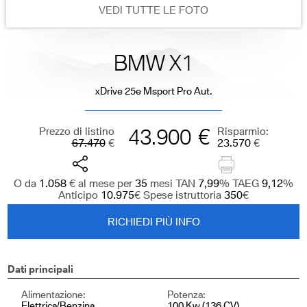
VEDI TUTTE LE FOTO
BMW X1
xDrive 25e Msport Pro Aut.
Prezzo di listino
43.900
€
Risparmio:
67.470
€
23.570
€
O da
1.058
€
al mese per
35
mesi TAN
7,99
%
TAEG
9,12
%
Anticipo
10.975
€
Spese istruttoria
350
€
RICHIEDI PIÙ INFO
Dati principali
Alimentazione:
Potenza:
Elettrica/Benzina
100 Kw (136 CV)