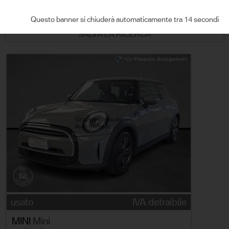
ORDINA PER
Questo banner si chiuderà automaticamente tra 13 secondi
SALVA LA RICERCA
usato
IVA detraibile
MINI
Mini