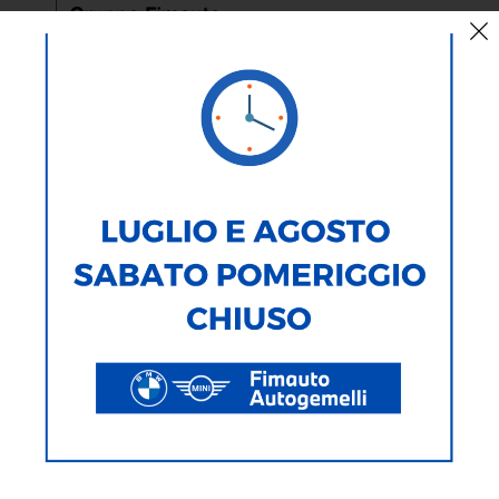
AUTO
MOTO
TIPOLOGIA
MARCA
MODELLO
ALIMENTAZIONE
CARROZZERIA
277
Veicoli Trovati
Ricerca testuale
Ricerca avanzata