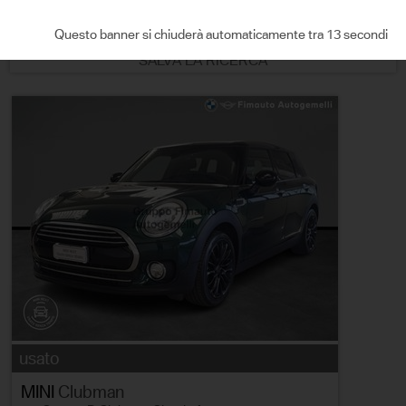
ORDINA PER
Questo banner si chiuderà automaticamente tra 12 secondi
SALVA LA RICERCA
usato
MINI
Clubman