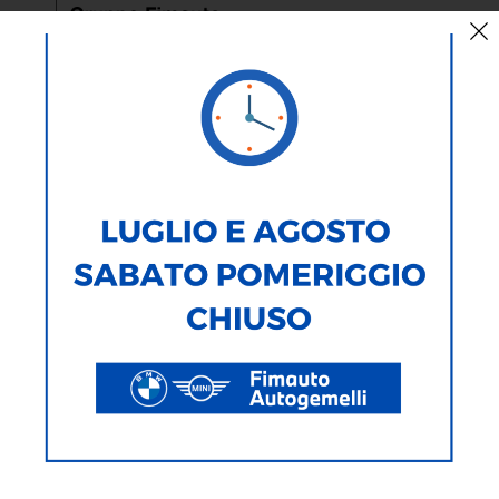
AUTO
MOTO
TIPOLOGIA
MARCA
MODELLO
ALIMENTAZIONE
CARROZZERIA
276
Veicoli Trovati
Ricerca testuale
Ricerca avanzata