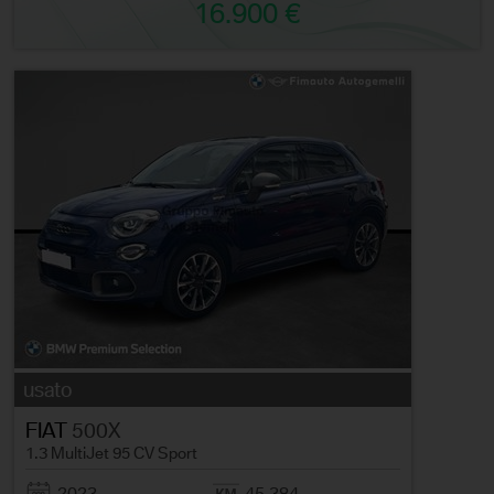
16.900 €
usato
FIAT
500X
1.3 MultiJet 95 CV Sport
2023
45.384