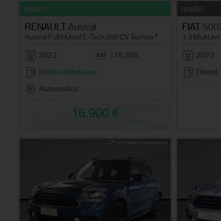
usato
usato
RENAULT
Austral
FIAT
500
Austral Full Hybrid E-Tech 200 CV Techno *
1.3 MultiJet
2023
118.268
2023
Elettrica/Benzina
Diesel
Automatico
16.900 €