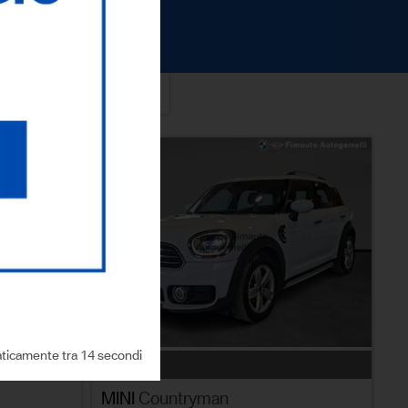
ICERCA
ticamente tra 13 secondi
usato
MINI
Countryman