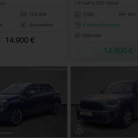
Aut.
1.0 FireFly S&S Hybrid
124.404
2026
400
a
Automatico
Elettrica/Benzina
Manuale
14.900 €
14.900 €