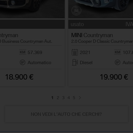
usato
IVA
tryman
MINI
Countryman
D Business Countryman Aut.
2.0 Cooper D Classic Countryma
57.369
2021
107.
Automatico
Diesel
Auto
18.900 €
19.900 €
1
2
3
4
5
NON VEDI L'AUTO CHE CERCHI?