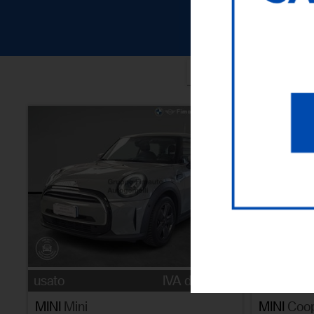
ORDI
usato
IVA detraibile
usato
MINI
Mini
MINI
Coo