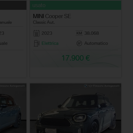
usato
MINI
Cooper SE
anuale
Classic Aut.
23
2023
38.068
ale
Elettrica
Automatico
17.900 €