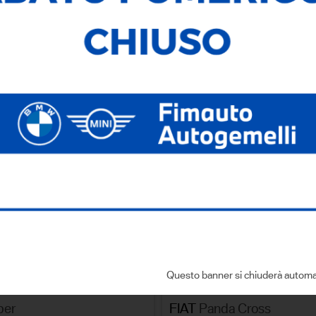
277
Veicoli Trovati
Ricerca testuale
Ricerca avanzata
SALVA LA R
NA PER
Questo banner si chiuderà automa
usato
per
FIAT
Panda Cross