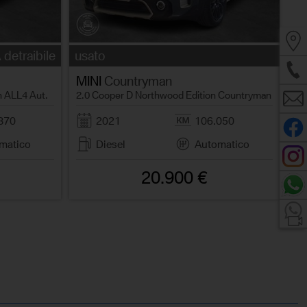
 detraibile
usato
MINI
Countryman
n ALL4 Aut.
2.0 Cooper D Northwood Edition Countryman
870
2021
106.050
matico
Diesel
Automatico
20.900 €