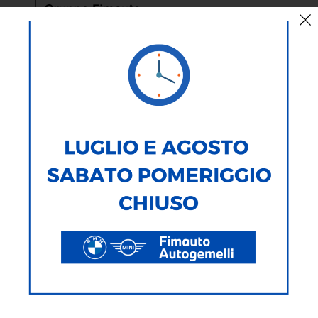
Stop alle elettriche a Oxford:
saranno prodotte tra Cina e
Germania
Il gruppo BMW ha deciso di interrompere l'anno prossimo la
produzione delle
Mini
elettriche nello storico impianto di Cowley,
alle porte di Oxford, e di trasferirne l'assemblaggio in Cina. Lo stop
rientra in un più ampio piano di revisione della gamma del brand
britannico, che entrerà in vigore nel 2024 e porterà a una completa
riorganizzazione del network produttivo: la Mini a batteria sarà
prodotta nella fabbrica realizzata a Zhangjiagang, nella provincia
dello Jiangsu, dalla 'Spotlight Automotive Limited', la
joint venture
paritetica
con la Great Wall Motor. Nello stesso impianto sarà
assemblata anche la Mini Aceman elettrica, mentre la versione a
zero emissioni della
Countryman
uscirà dall'anno prossimo dalle
catene di montaggio della fabbrica della BMW a
Lipsia
, insieme alle
varianti endotermiche.
Il futuro di Oxford
. L'impianto britannico continuerà ad assemblare