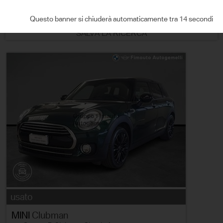
ORDINA PER
Questo banner si chiuderà automaticamente tra 13 secondi
SALVA LA RICERCA
usato
MINI
Clubman