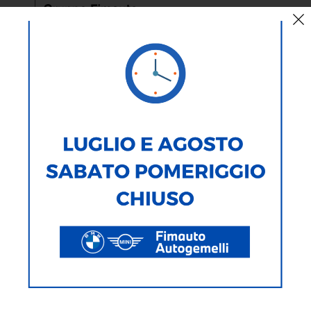
AUTO
MOTO
TIPOLOGIA
MARCA
MODELLO
ALIMENTAZIONE
CARROZZERIA
283
Veicoli Trovati
Ricerca testuale
Ricerca avanzata