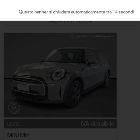
ORDINA PER
Questo banner si chiuderà automaticamente tra 13 secondi
SALVA LA RICERCA
usato
IVA detraibile
MINI
Mini