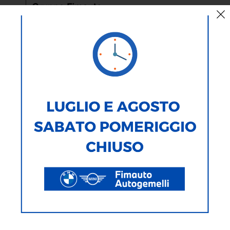
AUTO
MOTO
TIPOLOGIA
MARCA
MODELLO
ALIMENTAZIONE
CARROZZERIA
277
Veicoli Trovati
Ricerca testuale
Ricerca avanzata