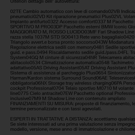
Ulteriori dettagli dell’ autovettura:
Pacchetto sportivo
Park Distance 
Portellone posteriore elettrico
Regolazione ele
02TE Cambio automatico con leve di comando02VB Indicaz
Riconoscimento dei segnali stradali
Schermo multif
pneumatici02VD Kit riparazione pneumatici Plus02VL Volant
Impianto antifurto0322 Accesso comfort0337 M Pacchet
Sedili riscaldati
Sedili sportivi
SPORTIVO M PRO03DP Pacchetto esterni BMW Iconic G
Sensore di luce
Sensore di pio
MAGGIORATO M, ROSSO LUCIDO03MF Fari Shadow Line 
Sensori di parcheggio anteriori
Sensori di parc
razza stella 1037M STD SO0413 Rete vano bagagliaio0420 C
Servosterzo
Triangolo avvert.e borsa pronto soccorso043W Modanatura a
Sistema di avvi
Regolazione elettrica sedili con memory0481 Sedile sport
Sistema di chiamata d'emergenza
Sistema di nav
guid. e pass.0494 Riscaldamento sedile guid./pass.04FL Tra
Sistema di riconoscimento della stanchezza
Sospensioni sp
System04GQ M cinture di sicurezza04NR Telecamera abit
Specchietti laterali elettrici
Specchietto re
abitacolo0534 Climatizzazione automatica0548 Tachimetro
antiabbagliam
adattativo05AS Driving Assistant05AT Driving Assistant P
Sistema di assistenza al parcheggio Plus0654 Sintonizzat
Supporto lombare
Telecamera per
Harman/Kardon sistema Surround Sound06AE Teleservices
Trazione integrale
Vetri oscurati
obbligatoria06NX Storage tray wireless charging06PA Pe
Vivavoce
Volante in pell
cockpit Professional0704 Telaio sportivo M0710 M volante
line0775 Cielo antracite07EW Pacchetto optional Profess
Volante multifunzione
inclusive07M9 M Shadow Line con contenuto ampliato
FINANZIAMENTI SU MISURA: proposte di finanziamento, le
termine personalizzate e con tassi agevolati.
ESPERTI IN TRATTATIVE A DISTANZA: accettiamo qualsiasi t
Se siete interessati ad una prima valutazione senza impegn
modello, versione, mese anno di immatricolazione e chilomet