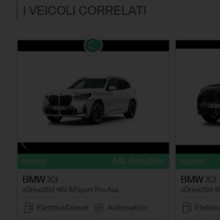
I VEICOLI CORRELATI
le
nuovo
IVA detraibile
nuovo
BMW
X3
BMW
X3
xDrive20d 48V MSport Pro Aut.
xDrive20d 4
Elettrica/Diesel
Automatico
Elettri