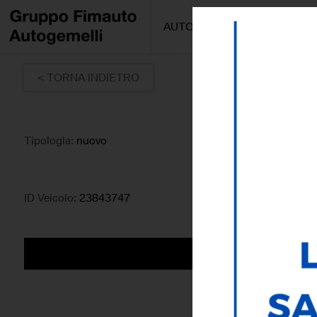
AUTO/MOTO
PROMOZIONI
< TORNA INDIETRO
Tipologia:
nuovo
ID Veicolo:
23843747