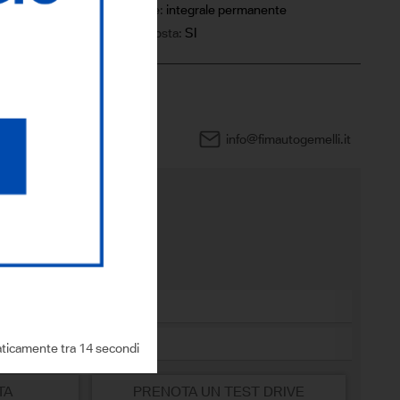
Trazione:
integrale permanente
IVA esposta:
SI
0444 960505
info@fimautogemelli.it
sto modello?
ticamente tra 13 secondi
TA
PRENOTA UN TEST DRIVE