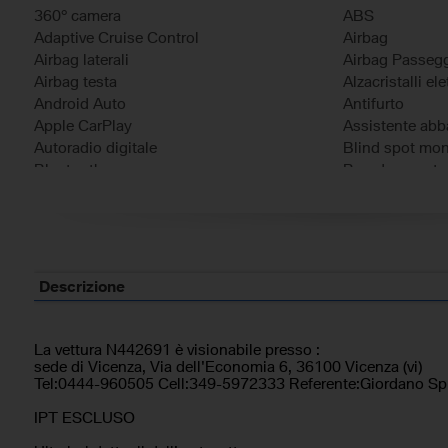
360° camera
ABS
Adaptive Cruise Control
Airbag
Airbag laterali
Airbag Passeg
Airbag testa
Alzacristalli elet
Android Auto
Antifurto
Apple CarPlay
Assistente abba
Autoradio digitale
Blind spot mon
Bluetooth
Boardcompute
Bracciolo
Carica per sma
Cerchi in lega
Chiamata auto
Chiusura centralizzata
Chiusura centra
Chiusura centralizzata telecomandata
Climatizzatore
Climatizzatore automatico, 2 zone
Controllo elett
Descrizione
Controllo trazione
Controllo voca
Cruise Control
ESP
Fari full-LED
Frenata d'emer
La vettura N442691 è visionabile presso :
sede di Vicenza, Via dell'Economia 6, 36100 Vicenza (vi)
Freno di stazionamento elettrico
Immobilizzatore
Tel:0444-960505 Cell:349-5972333 Referente:Giordano Spi
Isofix
Leve al volante
Limitatore di velocità
Luce d'ambien
IPT ESCLUSO
Marmitta catalitica
Monitoraggio p