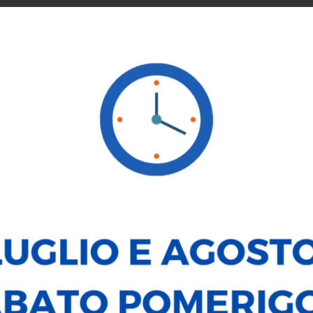
SERVICE
NOLEGGIO
VENDI LA TUA AUTO
LE NOSTRE
BMW X3
xDrive 20d Msport Pro Aut.
80.600
€
DATI PRINCIPALI
Alimentazione:
Elettrica/Dies
Carrozzeria:
Fuoristrada