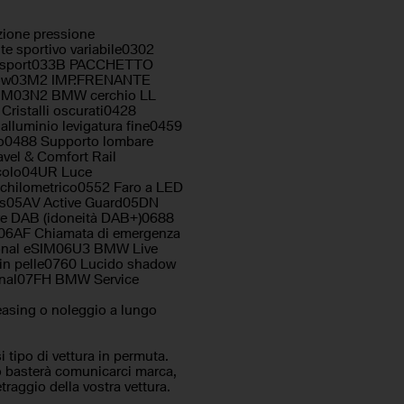
Control
ttrica sedili
ione pressione
unzione interamente digitale
e sportivo variabile0302
to sport033B PACCHETTO
low03M2 IMP.FRENANTE
ggia
M03N2 BMW cerchio LL
heggio posteriori
ristalli oscurati0428
lluminio levigatura fine0459
so di distanza
ivo0488 Supporto lombare
igazione
vel & Comfort Rail
ortive
acolo04UR Luce
trovisore con funzione
 chilometrico0552 Faro a LED
ento
lus05AV Active Guard05DN
ore DAB (idoneità DAB+)0688
 parcheggio assistito
06AF Chiamata di emergenza
rsonal eSIM06U3 BMW Live
e
 in pelle0760 Lucido shadow
ional07FH BMW Service
asing o noleggio a lungo
ipo di vettura in permuta.
o basterà comunicarci marca,
raggio della vostra vettura.