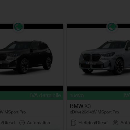
IVA detraibile
nuovo
IV
BMW
X3
8V MSport Pro
xDrive20d 48V MSport Pro
ca/Diesel
Automatico
Elettrica/Diesel
Auto