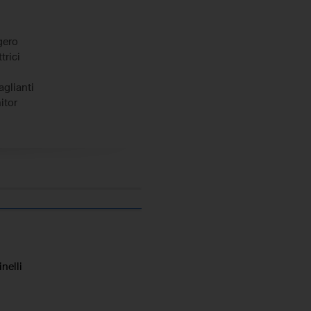
gero
trici
glianti
itor
r
rtphone a induzione
matica per emergenze
lizzata senza chiave
ronico della corsia
le
genza assistita
 elettronico
nelli
te
ressione pneumatici