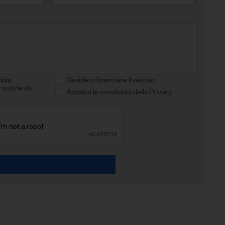
mbia
Desidero finanziare il veicolo
 notizie da
Accetto le condizioni della Privacy