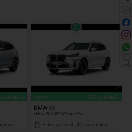
n
x
A detraibile
nuovo
IVA detraibile
BMW
X3
xDrive20d 48V MSport Pro
matico
Elettrica/Diesel
Automatico