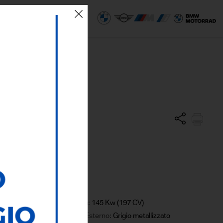
 SEDI
ECO AREA
el
Potenza:
145 Kw (197 CV)
Colore Esterno:
Grigio metallizzato