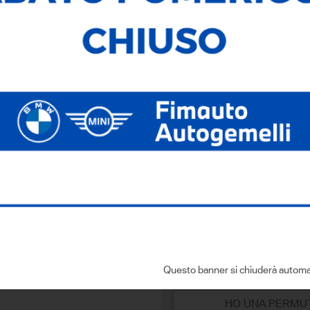
Cilindrata:
1995,00
Cambio:
Automatico
Dove si trova
Via dell'Economia, 6
- 36100 Vicenza
Sei interessato a que
CONTATTACI
Compila i dati con:
Questo banner si chiuderà automa
HO UNA PERMU