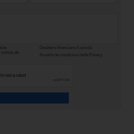
mbia
Desidero finanziare il veicolo
 notizie da
Accetto le condizioni della Privacy