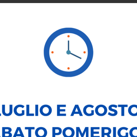
SERVICE
NOLEGGIO
VENDI LA TUA AUTO
LE NOSTRE
BMW X3
xDrive20d 48V MSport Pro Aut.
78.200
€
DATI PRINCIPALI
Alimentazione:
Elettrica/Dies
Carrozzeria:
Fuoristrada