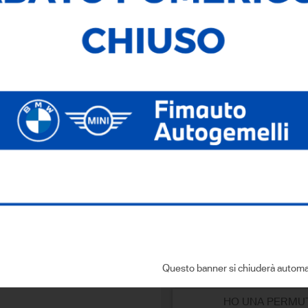
Cilindrata:
1995,00
Cambio:
Automatico
Dove si trova
Via dell'Economia, 6
- 36100 Vicenza
Sei interessato a que
CONTATTACI
Compila i dati con:
Questo banner si chiuderà automa
HO UNA PERMU