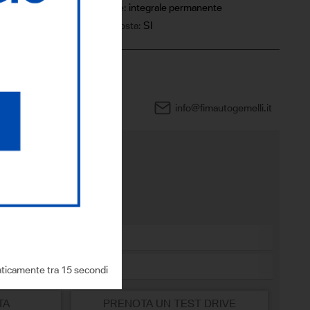
Trazione:
integrale permanente
IVA esposta:
SI
0444 960505
info@fimautogemelli.it
sto modello?
ticamente tra 13 secondi
TA
PRENOTA UN TEST DRIVE