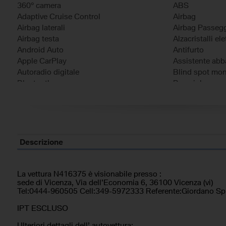
360° camera
ABS
Adaptive Cruise Control
Airbag
Airbag laterali
Airbag Passeg
Airbag testa
Alzacristalli elet
Android Auto
Antifurto
Apple CarPlay
Assistente abba
Autoradio digitale
Blind spot mon
Bluetooth
Bracciolo
Carica per smartphone a induzione
Cerchi in lega
Chiamata automatica per emergenze
Chiusura centra
Chiusura centralizzata senza chiave
Climatizzatore
Controllo elettronico della corsia
Controllo trazi
Controllo vocale
Cruise Control
Descrizione
ESP
Fari full-LED
Frenata d'emergenza assistita
Freno di stazio
Head-up display
Immobilizzatore
La vettura N416375 è visionabile presso :
sede di Vicenza, Via dell'Economia 6, 36100 Vicenza (vi)
Leve al volante
Luce d'ambien
Tel:0444-960505 Cell:349-5972333 Referente:Giordano Spi
Monitoraggio pressione pneumatici
Pacchetto spor
Park Distance Control
Portellone post
IPT ESCLUSO
Regolazione elettrica del sedile posteriore
Regolazione ele
Ulteriori dettagli dell’ autovettura: