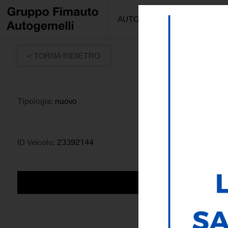
AUTO/MOTO
PROMOZIONI
< TORNA INDIETRO
Tipologia:
nuovo
ID Veicolo:
23392144