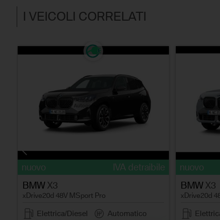
I VEICOLI CORRELATI
le
nuovo
IVA detraibile
nuovo
BMW
X3
BMW
X3
xDrive20d 48V MSport Pro
xDrive20d 4
Elettrica/Diesel
Automatico
Elettri