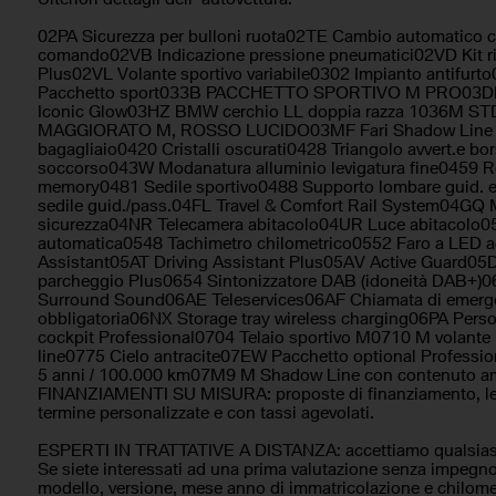
Riconoscimento dei segnali stradali
Schermo multif
Sedili riscaldati
Sedili sportivi
02PA Sicurezza per bulloni ruota02TE Cambio automatico c
Sensore di luce
Sensore di pio
comando02VB Indicazione pressione pneumatici02VD Kit ri
Plus02VL Volante sportivo variabile0302 Impianto antifur
Sensori di parcheggio anteriori
Sensori di parc
Pacchetto sport033B PACCHETTO SPORTIVO M PRO03DP 
Servosterzo
Sistema di avvi
Iconic Glow03HZ BMW cerchio LL doppia razza 1036M 
Sistema di chiamata d'emergenza
Sistema di nav
MAGGIORATO M, ROSSO LUCIDO03MF Fari Shadow Line 
Sistema di riconoscimento della stanchezza
bagagliaio0420 Cristalli oscurati0428 Triangolo avvert.e bo
Sospensioni sp
soccorso043W Modanatura alluminio levigatura fine0459 Reg
Specchietti laterali elettrici
Specchietto re
memory0481 Sedile sportivo0488 Supporto lombare guid. 
antiabbagliam
sedile guid./pass.04FL Travel & Comfort Rail System04GQ M
Supporto lombare
Telecamera per
sicurezza04NR Telecamera abitacolo04UR Luce abitacolo05
Touch screen
Trazione integr
automatica0548 Tachimetro chilometrico0552 Faro a LED a
Assistant05AT Driving Assistant Plus05AV Active Guard05D
Vetri oscurati
Volante in pell
parcheggio Plus0654 Sintonizzatore DAB (idoneità DAB+)
Volante multifunzione
Volante riscald
Surround Sound06AE Teleservices06AF Chiamata di emerg
obbligatoria06NX Storage tray wireless charging06PA Pe
cockpit Professional0704 Telaio sportivo M0710 M volante
line0775 Cielo antracite07EW Pacchetto optional Profession
5 anni / 100.000 km07M9 M Shadow Line con contenuto am
FINANZIAMENTI SU MISURA: proposte di finanziamento, le
termine personalizzate e con tassi agevolati.
ESPERTI IN TRATTATIVE A DISTANZA: accettiamo qualsiasi t
Se siete interessati ad una prima valutazione senza impegn
modello, versione, mese anno di immatricolazione e chilomet