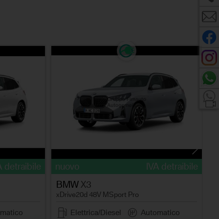
n
x
A detraibile
nuovo
IVA detraibile
BMW
X3
xDrive20d 48V MSport Pro
matico
Elettrica/Diesel
Automatico