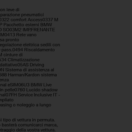
unzione interamente digitale
on leve di
ggia
parazione pneumatici
to0322 comfort Access0337 M
heggio posteriori
Pacchetto esterni BMW
so di distanza
STD SO03M2 IMP.FRENANTE
igazione
M0413 Rete vano
rsa pronto
ortive
olazione elettrica sedili con
trovisore con funzione
e pass.0494 Riscaldamento
ento
 cinture di
 parcheggio assistito
34 Climatizzazione
ale
dattativo05AS Driving
N Sistema di assistenza al
e
0688 Harman/Kardon sistema
abile
enza
rsonal eSIM06U3 BMW Live
 in pelle0760 Lucido shadow
al07FH Service Inclusive IT -
pliato
asing o noleggio a lungo
ipo di vettura in permuta.
o basterà comunicarci marca,
raggio della vostra vettura.