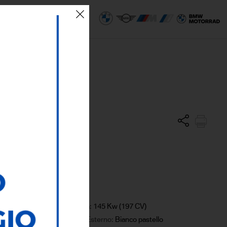
 SEDI
ECO AREA
el
Potenza:
145 Kw (197 CV)
Colore Esterno:
Bianco pastello