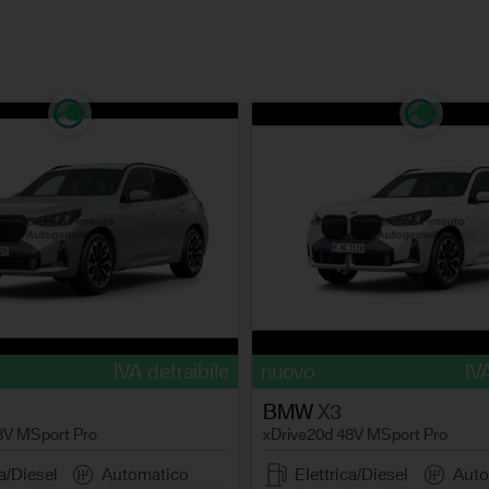
IVA detraibile
nuovo
IV
BMW
X3
8V MSport Pro
xDrive20d 48V MSport Pro
ca/Diesel
Automatico
Elettrica/Diesel
Auto