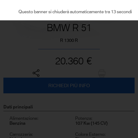
VEDI TUTTE LE FOTO
Questo banner si chiuderà automaticamente tra 13 secondi
BMW R 51
R 1300 R
20.360
€
RICHIEDI PIÙ INFO
Dati principali
Alimentazione:
Potenza:
Benzina
107 Kw (145 CV)
Carrozzeria:
Colore Esterno: