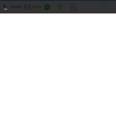
18.500 €
CHIAMA
SCRIVI
usato
IVA detraibile
MINI
Countryman
2.0 Cooper D Classic Countryman ALL4 Aut.
2021
107.870