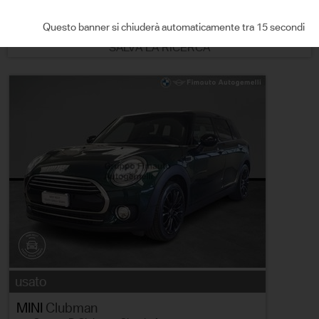
ORDINA PER
Questo banner si chiuderà automaticamente tra 14 secondi
SALVA LA RICERCA
usato
MINI
Clubman