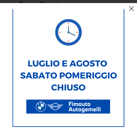
AUTO
MOTO
TIPOLOGIA
MARCA
MODELLO
ALIMENTAZIONE
CARROZZERIA
282
Veicoli Trovati
Ricerca testuale
Ricerca avanzata