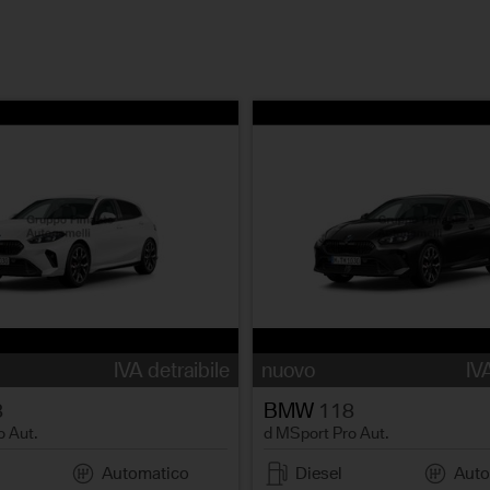
IVA detraibile
nuovo
IV
8
BMW
118
o Aut.
d MSport Pro Aut.
Automatico
Diesel
Auto