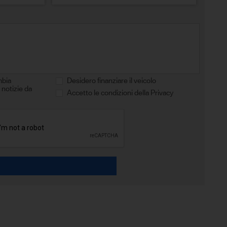
mbia
Desidero finanziare il veicolo
 notizie da
Accetto le condizioni della Privacy