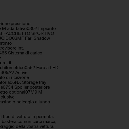
e
heggio anteriori
amata d'emergenza
ione pressione
onoscimento della stanchezza
o M adattativo0302 Impianto
t033B PACCHETTO SPORTIVO
ali elettrici
CIDO03MF Fari Shadow
 parcheggio assistito
pronto
rovisore int.
0465 Sistema di carico
e
unzione
ure di
 chilometrico0552 Faro a LED
ant05AV Active
o di ricezione
toria06NX Storage tray
e0754 Spoiler posteriore
hetto optional07M9 M
clusive
asing o noleggio a lungo
ipo di vettura in permuta.
o basterà comunicarci marca,
raggio della vostra vettura.