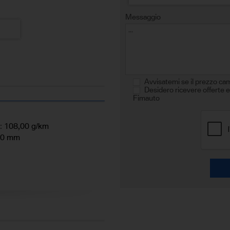
Messaggio
Avvisatemi se il prezzo ca
Desidero ricevere offerte e
Fimauto
:
108,00 g/km
00 mm