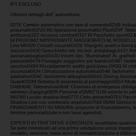
Sedili sportivi
Sensore di luc
IPT ESCLUSO
Sensore di pioggia
Sensori di parc
Ulteriori dettagli dell’ autovettura:
Sensori di parcheggio posteriori
Servosterzo
Sistema di avviso di distanza
Sistema di chi
02TE Cambio automatico con leve di comando02VB Indicaz
Sistema di navigazione
Sistema di ric
pneumatici02VD Kit riparazione pneumatici Plus02VF Telai
antifurto0322 Accesso comfort0337 M Pacchetto spor
Sospensioni sportive
Specchietti later
M PRO03M2 IMP.FRENANTE MAGGIORATO M, ROSSO LU
Specchietto retrovisore con funzione
Telecamera per
Line M0420 Cristalli oscurati0428 Triangolo avvert.e borsa 
antiabbagliamento
soccorso0430 Specchietto retr. int./est. antiabbagl.0431 Ret
Touch screen
Vetri oscurati
autoanabbaglianti043U Inserti dec. 'Illuminated' Al. grafite
Volante in pelle
passante0478 Fissaggio seggiolino per bambini0481 Sedil
Volante multif
sportivo0494 Riscaldamento sedile guid./pass.04GQ M cint
sicurezza0534 Climatizzazione automatica0548 Tachimetro
adattativo05AC Assistente abbaglianti05AS Driving Assist
Guard05DM Sistema di assistenza al parcheggio0654 Modul
DAB06AE Teleservices06AF Chiamata di emergenza obbliga
wireless charging06PA Personal eSIM0710 M volante in pell
M0760 Lucido shadow line0775 Cielo antracite07EV Pacc
Shadow Line con contenuto ampliato07NW BMW Service in
FINANZIAMENTI SU MISURA: proposte di finanziamento, le
termine personalizzate e con tassi agevolati.
ESPERTI IN TRATTATIVE A DISTANZA: accettiamo qualsiasi t
Se siete interessati ad una prima valutazione senza impegn
modello, versione, mese anno di immatricolazione e chilomet