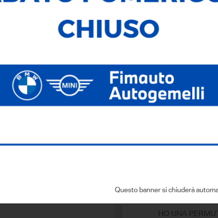
Cilindrata:
1995,00
Cambio:
Automatico
Dove si trova
Via dell'Economia, 6
- 36100 Vicenza
Sei interessato a que
CONTATTACI
Compila i dati con:
Questo banner si chiuderà automa
HO UNA PERMU