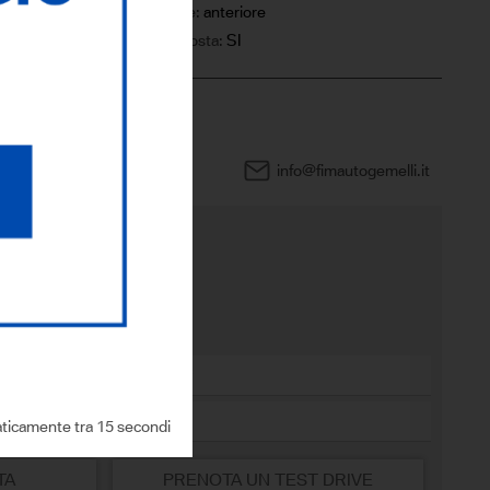
Trazione:
anteriore
IVA esposta:
SI
0444 960505
info@fimautogemelli.it
sto modello?
ticamente tra 14 secondi
TA
PRENOTA UN TEST DRIVE