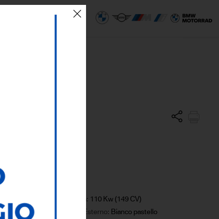
 SEDI
ECO AREA
Potenza:
110 Kw (149 CV)
Colore Esterno:
Bianco pastello