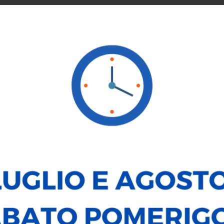
SERVICE
NOLEGGIO
VENDI LA TUA AUTO
LE NOSTRE
BMW 118
d MSport Pro Aut.
47.100
€
DATI PRINCIPALI
Alimentazione:
Diesel
Carrozzeria:
Berlina