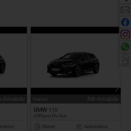
n
d
A detraibile
nuovo
IVA detraibile
BMW
118
d MSport Pro Aut.
matico
Diesel
Automatico