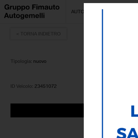
AUTO/MOTO
PROMOZIONI
< TORNA INDIETRO
Tipologia:
nuovo
ID Veicolo:
23451072