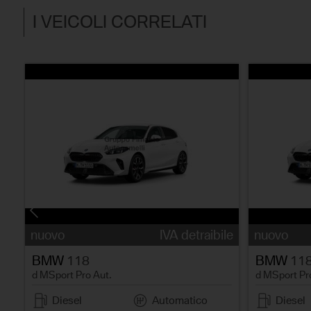
I VEICOLI CORRELATI
le
nuovo
IVA detraibile
nuovo
BMW
118
BMW
11
d MSport Pro Aut.
d MSport Pr
Diesel
Automatico
Diesel