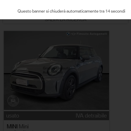
ORDINA PER
Questo banner si chiuderà automaticamente tra 13 secondi
SALVA LA RICERCA
usato
IVA detraibile
MINI
Mini