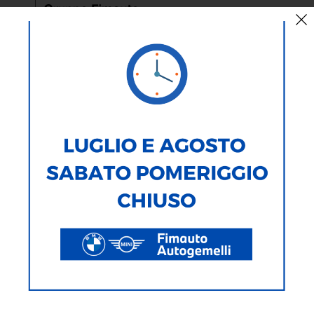
AUTO
MOTO
TIPOLOGIA
MARCA
MODELLO
ALIMENTAZIONE
CARROZZERIA
277
Veicoli Trovati
Ricerca testuale
Ricerca avanzata