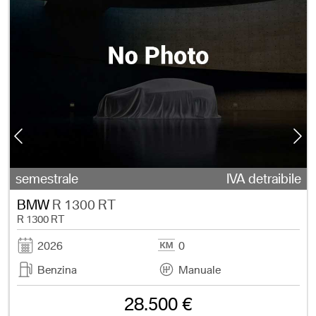
e
semestrale
IVA detraibile
BMW
R 1300 RT
R 1300 RT
2026
0
Benzina
Manuale
28.500 €