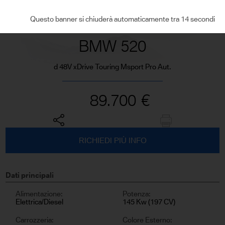
VEDI TUTTE LE FOTO
Questo banner si chiuderà automaticamente tra 13 secondi
BMW 520
d 48V xDrive Touring Msport Pro Aut.
89.700
€
RICHIEDI PIÙ INFO
Dati principali
Alimentazione:
Potenza:
Elettrica/Diesel
145 Kw (197 CV)
Carrozzeria:
Colore Esterno: