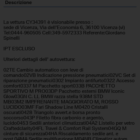
Descrizione
Bluetooth
Bracciolo
La vettura CY34391 è visionabile presso :
Carica per smartphone a
Cerchi in lega
sede di Vicenza, Via dell'Economia 6, 36100 Vicenza (vi)
induzione
Tel:0444-960505 Cell:349-5972333 Referente:Giordano
Spinelli
Chiusura centralizzata
Chiusura centralizzata senza
IPT ESCLUSO
chiave
Ulteriori dettagli dell’ autovettura:
Chiusura centralizzata
Climatizzatore automatico, 4
telecomandata
zone
02TE Cambio automatico con leve di
comando02VB Indicazione pressione pneumatici02VC Set di
riparazione pneumatici0302 Impianto antifurto0322 Accesso
Controllo elettronico della
Controllo trazione
comfort0337 M Pacchetto sport033B PACCHETTO
corsia
SPORTIVO M PRO03DP Pacchetto esterni BMW Iconic
Glow03GN C. LL BMW razza stella 938M STD
Controllo vocale
Cruise Control
MB03M2 IMP.FRENANTE MAGGIORATO M, ROSSO
LUCIDO03MF Fari Shadow Line M0420 Cristalli
oscurati0428 Triangolo avvert.e borsa pronto
ESP
Fari full-LED
soccorso043P Filetto fibra carbonio e argento,
lucido0453 Sedili anteriori climatizzati04A2 Listello per vetro
Frenata d'emergenza assistita
Freno di stazionamento
Craftedclarity04FL Travel & Comfort Rail System04GQ M
elettrico
cinture di sicurezza04HA Riscaldamento sedile ant. e
post.04MA Sedile multifunzione M04NB Climatizz.autom.