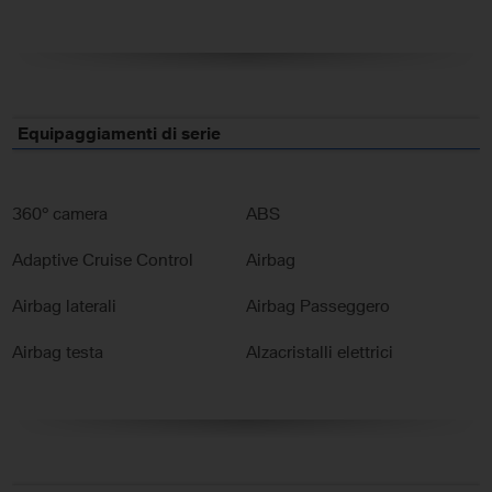
Equipaggiamenti di serie
360° camera
ABS
Adaptive Cruise Control
Airbag
Airbag laterali
Airbag Passeggero
Airbag testa
Alzacristalli elettrici
Android Auto
Antifurto
Apple CarPlay
Assistente abbaglianti
Autoradio digitale
Blind spot monitor