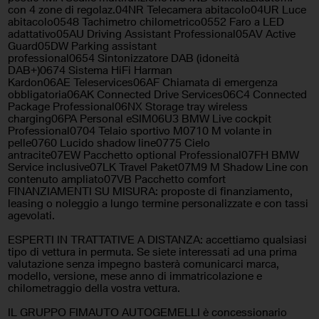
Head-up display
con 4 zone di regolaz.04NR Telecamera abitacolo04UR Luce
Immobilizzatore elettronico
abitacolo0548 Tachimetro chilometrico0552 Faro a LED
adattativo05AU Driving Assistant Professional05AV Active
Interni in pelle
Leve al volante
Guard05DW Parking assistant
professional0654 Sintonizzatore DAB (idoneità
Luce d'ambiente
Monitoraggio pressione
DAB+)0674 Sistema HiFi Harman
pneumatici
Kardon06AE Teleservices06AF Chiamata di emergenza
obbligatoria06AK Connected Drive Services06C4 Connected
Package Professional06NX Storage tray wireless
Pacchetto sportivo
Park Distance Control
charging06PA Personal eSIM06U3 BMW Live cockpit
Professional0704 Telaio sportivo M0710 M volante in
Portellone posteriore elettrico
Regolazione elettrica sedili
pelle0760 Lucido shadow line0775 Cielo
antracite07EW Pacchetto optional Professional07FH BMW
Service inclusive07LK Travel Paket07M9 M Shadow Line con
Riconoscimento dei segnali
Sedili riscaldati
contenuto ampliato07VB Pacchetto comfort
stradali
FINANZIAMENTI SU MISURA: proposte di finanziamento,
leasing o noleggio a lungo termine personalizzate e con tassi
Sedili sportivi
Sedili ventilati
agevolati.
ESPERTI IN TRATTATIVE A DISTANZA: accettiamo qualsiasi
Sensore di luce
Sensore di pioggia
tipo di vettura in permuta. Se siete interessati ad una prima
valutazione senza impegno basterà comunicarci marca,
Sensori di parcheggio
Sensori di parcheggio
modello, versione, mese anno di immatricolazione e
anteriori
posteriori
chilometraggio della vostra vettura.
IL GRUPPO FIMAUTO AUTOGEMELLI è concessionario
Servosterzo
Sistema di avviso di distanza