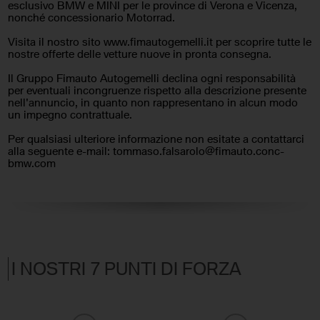
esclusivo BMW e MINI per le province di Verona e Vicenza,
nonché concessionario Motorrad.
Sistema di chiamata
Sistema di navigazione
d'emergenza
Visita il nostro sito www.fimautogemelli.it per scoprire tutte le
nostre offerte delle vetture nuove in pronta consegna.
Sistema di riconoscimento
Sospensioni sportive
Il Gruppo Fimauto Autogemelli declina ogni responsabilità
della stanchezza
per eventuali incongruenze rispetto alla descrizione presente
nell'annuncio, in quanto non rappresentano in alcun modo
Specchietti laterali elettrici
Specchietto retrovisore con
un impegno contrattuale.
funzione antiabbagliamento
Per qualsiasi ulteriore informazione non esitate a contattarci
alla seguente e-mail: tommaso.falsarolo@fimauto.conc-
Spoiler
Supporto lombare
bmw.com
Telecamera per parcheggio
Touch screen
assistito
Trazione integrale
Vetri oscurati
Vivavoce
Volante in pelle
I NOSTRI 7 PUNTI DI FORZA
Volante multifunzione