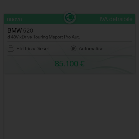
nuovo
IVA detraibile
BMW
520
d 48V xDrive Touring Msport Pro Aut.
Elettrica/Diesel
Automatico
85.100 €
e