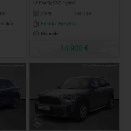
1.0 FireFly S&S Hybrid
404
2026
400
matico
Elettrica/Benzina
Manuale
14.900 €