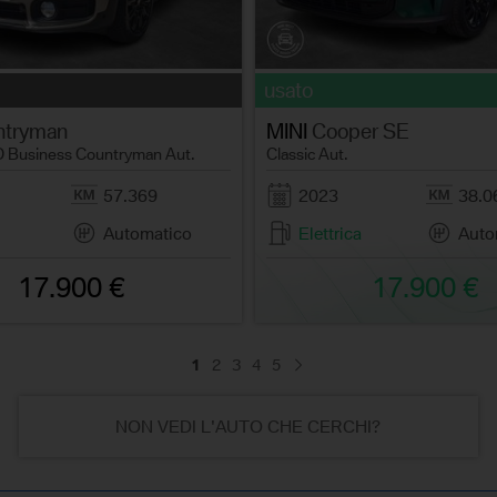
usato
tryman
MINI
Cooper SE
D Business Countryman Aut.
Classic Aut.
57.369
2023
38.0
Automatico
Elettrica
Auto
17.900 €
17.900 €
1
2
3
4
5
NON VEDI L'AUTO CHE CERCHI?