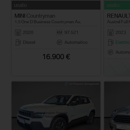
usato
usato
MINI
Countryman
RENAUL
1.5 One D Business Countryman Au.
Austral Full
2020
97.521
2023
Diesel
Automatico
Elettri
Automa
16.900 €