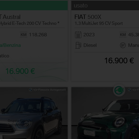
usato
T
Austral
FIAT
500X
 Hybrid E-Tech 200 CV Techno *
1.3 MultiJet 95 CV Sport
118.268
2023
45.3
ca/Benzina
Diesel
Manu
tico
16.900 €
16.900 €