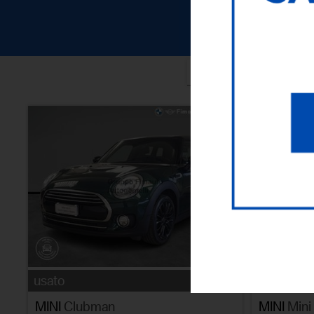
ORDI
usato
usato
MINI
Clubman
MINI
Mini