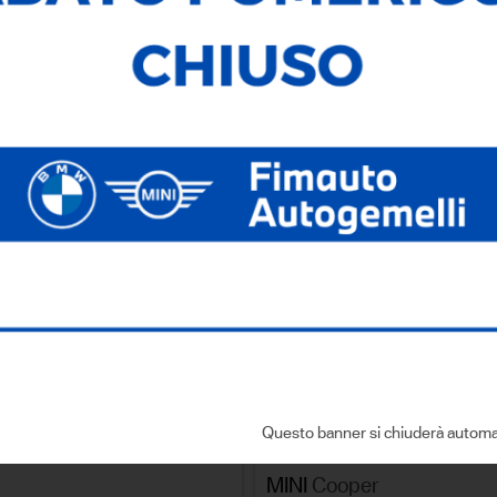
281
Veicoli Trovati
Ricerca testuale
Ricerca avanzata
SALVA LA R
NA PER
Questo banner si chiuderà automa
IVA detraibile
usato
MINI
Cooper