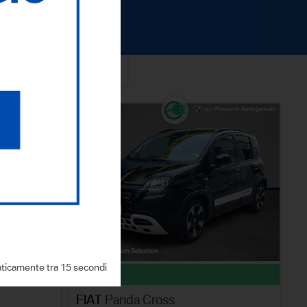
ICERCA
ticamente tra 14 secondi
usato
FIAT
Panda Cross