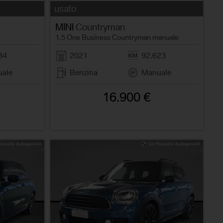
usato
MINI
Countryman
1.5 One Business Countryman manuale
84
2021
92.623
ale
Benzina
Manuale
16.900 €