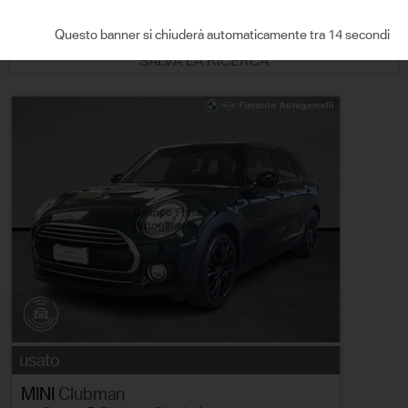
ORDINA PER
Questo banner si chiuderà automaticamente tra 13 secondi
SALVA LA RICERCA
usato
MINI
Clubman