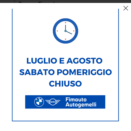
AUTO
MOTO
TIPOLOGIA
MARCA
MODELLO
ALIMENTAZIONE
CARROZZERIA
283
Veicoli Trovati
Ricerca testuale
Ricerca avanzata