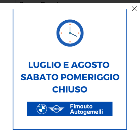
THE XM
La combinazione perfetta tra la High-Performance di una
BMW M
e
l'innovazione di una vettura ibrida plug-in.
TRASMISSIONE, ASSETTO E PRESTAZIONI:
- BMW M Hybrid, il primo sistema di trazione elettrificato M High
Performance
- Motore benzina V8 High Performance M TwinPower Turbo
- Assetto adattivo M per sospensioni assolutamente performanti
- M xDrive con differenziale sportivo M
- 480 kW (653 CV), coppia 800 Nm, accelerazione 0-100 km/h in
4,3
Richiedi subito maggiori informazioni o un preventivo nelle nostre