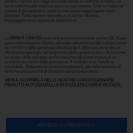
dorato, i cerchi con raggi incrociati dorati si mettono in moto. Le
tante parti fresate impreziosiscono ogni istante. Solo tu risplendi
ancora di più quando ti metti in marcia per raggiungere nuovi
obiettivi. Tutto appare ricercato, e si sente. Questo
equipaggiamento supera le aspettative.
La
BMW R 1300 GS
incarna la pura essenza dello spirito GS. Il suo
peso relativamente ridotto, abbinato alla potenza del motore boxer
da 145 CV e dalla generosa cilindrata da 1.300 ccm, la rende un
riferimento assoluto nel segmento delle grandi enduro da turismo.
Lo scopo dello sviluppo era la massima riduzione invece di un
costante aumento della grandezza. Il risultato è un handling
inimitabile. Malgrado la ridotta complessità, già nella versione di
serie ha una quantità di dotazioni senza precedenti.
VIENI A SCOPRIRLA NELLE NOSTRE CONCESSIONARIE
FIMAUTO AUTOGEMELLI A BUSSOLENGO (VR) E VICENZA.
RICHIEDI UN PREVENTIVO