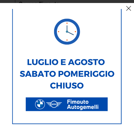
NUOVA BMW R 1300 GS
Non seguire, indica la strada
.
Sei pronto a diventare la versione migliore di te? Vai avanti.
Affronta ogni pendenza e ogni curva con leggerezza. Anche in
fuoristrada, nessuno può insegnarti nulla. Cosa ti spinge? Il tuo
coraggio, la tua fiducia in te stesso e il mio motore più potente.
Insieme dettiamo nuovi standard e viviamo lo
#SpiritOfGS
.
VERSATILITÀ SENZA PARI
Qual è la posizione di seduta che preferisci per raggiungere i tuoi
nuovi traguardi? Più alta, più bassa? Monoposto? In due? Viaggi
leggero ed essenziale o con tanti bagagli? Vuoi essere comodo sui
lunghi tragitti o sportivo in fuoristrada? L’innovativo concetto
modulare del telaio aspetta solo di esaudire i tuoi desideri.
Chiamami l’
enduro da turismo perfetta
: potresti avere ragione.
Equipaggiata per tutte le esigenze:
R 1300 GS TROPHY