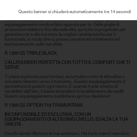
OTTIMIZZATA PER L’OFFROAD E PRONTA PER L’USO
SPORTIVO IN FUORISTRADA
Questo banner si chiuderà automaticamente tra 13 secondi
Solchi la sabbia, scali colline, attraversi corsi d’acqua: questo
equipaggiamento sembra fatto apposta per te. Dalla griglia di
protezione radiatore fino alla sella alta, qui tutto è progettato per
garantire a te e alla tua moto le migliori caratteristiche per il
fuoristrada, in modo che tu possa concentrarti totalmente ed
esclusivamente sulle tue sfide.
R 1300 GS TRIPLE BLACK
L’ALLROUNDER PERFETTA CON TUTTO IL COMFORT CHE TI
SERVE
Ti piace esplorare paesi lontani, accumulare metri di altitudine o
scivolare rilassato verso il tramonto. Questo equipaggiamento ti
permetterà di goderti ogni metro. E quando il sole smette di
riscaldarti dall'alto, ti basta accendere il riscaldamento dei sedili.
Questo equipaggiamento soddisferà ogni tuo desiderio!
R 1300 GS OPTION 719 TRAMUNTANA
INCONFONDIBILE ED ESCLUSIVA, CON UN
EQUIPAGGIAMENTO DI ALTISSIMO LIVELLO, ESALTA LA TUA
UNICITÀ
I tocchi dorati riflettono le tue ambizioni. Hai tra le mani il manubrio