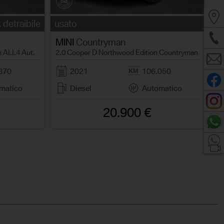
 detraibile
usato
MINI
Countryman
n ALL4 Aut.
2.0 Cooper D Northwood Edition Countryman
870
2021
106.050
matico
Diesel
Automatico
20.900 €