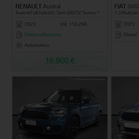
RENAULT
Austral
FIAT
500
Austral Full Hybrid E-Tech 200 CV Techno *
1.3 MultiJet
2023
118.268
2023
Elettrica/Benzina
Diesel
Automatico
16.900 €