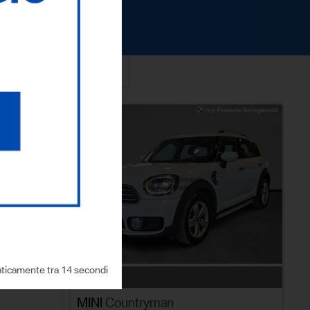
ICERCA
ticamente tra 13 secondi
 detraibile
usato
MINI
Countryman