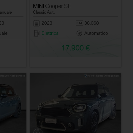
MINI
Cooper SE
anuale
Classic Aut.
23
2023
38.068
ale
Elettrica
Automatico
17.900 €