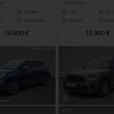
Aut.
1.5 One Classic
124.404
2022
101.
a
Automatico
Benzina
Manu
14.900 €
15.900 €
usato