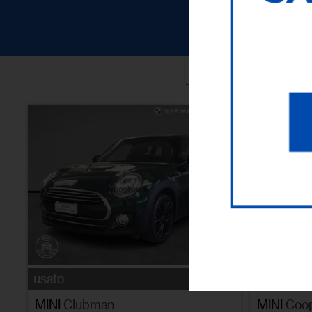
ORDI
usato
usato
MINI
Clubman
MINI
Coo