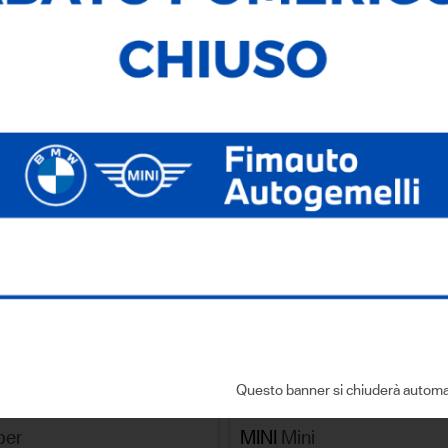
276
Veicoli Trovati
Ricerca testuale
Ricerca avanzata
SALVA LA R
NA PER
Questo banner si chiuderà automa
usato
IVA
per
MINI
Mini