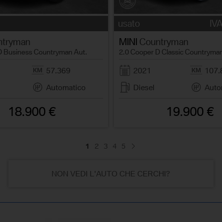
usato
IVA
tryman
MINI
Countryman
D Business Countryman Aut.
2.0 Cooper D Classic Countryma
57.369
2021
107.
Automatico
Diesel
Auto
18.900 €
19.900 €
1
2
3
4
5
NON VEDI L'AUTO CHE CERCHI?