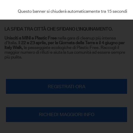
Plastic Free
è la Onlus, nata nel 2019, con lo scopo di informare e
sensibilizzare più persone possibili sulla pericolosità
Questo banner si chiuderà automaticamente tra 14 secondi
dell'inquinamento da plastica.
LA SFIDA TRA CITTÀ CHE SFIDANO L’INQUINAMENTO.
Unisciti a MINI e Plastic Free
nella gara di cleanup più intensa
d’Italia. Il
22 e 23 aprile, per la Giornata della Terra e il 4 giugno per
Italy Walk,
le passeggiate ecologiche di Plastic Free. Raccogli il
maggior numero di rifiuti e aiuta la tua comunità ad essere sempre
più pulita.
REGISTRATI ORA
RICHIEDI MAGGIORI INFO