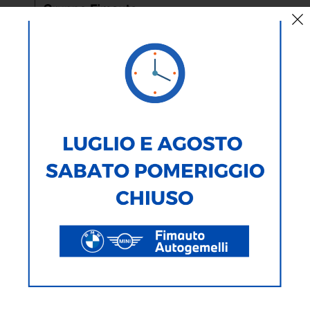
BIG LOVE FOR THE PLANET -
MINI & PLASTIC FREE
Cinque parole che raccontano il nostro impegno per il
futuro
, e il
nostro desiderio di un mondo più
pulito e sostenibile
già nel
presente.
Cinque parole che raccontano il nostro percorso per
ridurre la CO2
nei processi produttivi e diventare un brand totalmente elettrico
entro il 2030.
Un percorso che ci porta alla continua ricerca di partner che
condividano con noi l’attenzione al tema della sostenibilità.
Trasferendo questi valori in un impegno concreto anche sul
territorio, lavorando al fianco dei volontari e la community di MINI
Lovers.
Perché insieme, possiamo continuare a coltivare il nostro
BIG
LOVE FOR THE PLANET
.