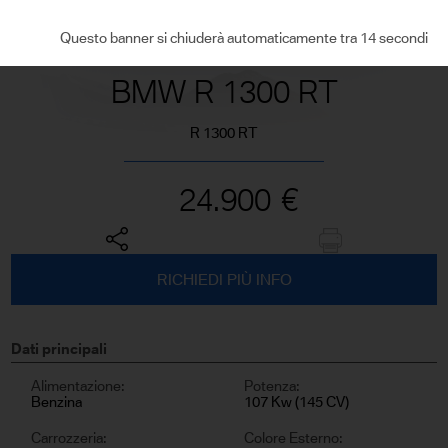
VEDI TUTTE LE FOTO
Questo banner si chiuderà automaticamente tra 14 secondi
BMW R 1300 RT
R 1300 RT
24.900
€
RICHIEDI PIÙ INFO
Dati principali
Alimentazione:
Potenza:
Benzina
107 Kw (145 CV)
Carrozzeria:
Colore Esterno: