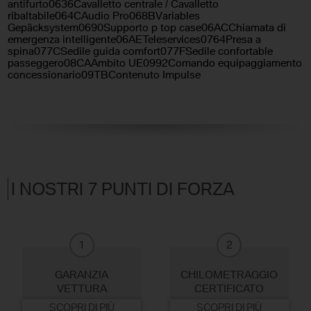
antifurto0636Cavalletto centrale / Cavalletto
ribaltabile064CAudio Pro068BVariables
Gepäcksystem0690Supporto p top case06ACChiamata di
emergenza intelligente06AETeleservices0764Presa a
spina077CSedile guida comfort077FSedile confortable
passeggero08CAAmbito UE0992Comando equipaggiamento
concessionario09TBContenuto Impulse
I NOSTRI 7 PUNTI DI FORZA
1
2
GARANZIA
CHILOMETRAGGIO
VETTURA
CERTIFICATO
SCOPRI DI PIÙ
SCOPRI DI PIÙ