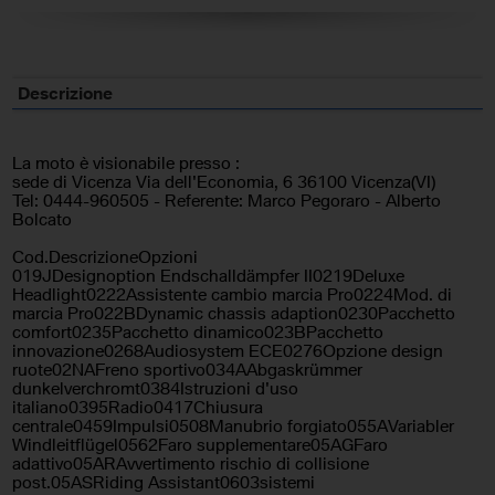
Descrizione
La moto è visionabile presso :
sede di Vicenza Via dell'Economia, 6 36100 Vicenza(VI)
Tel: 0444-960505 - Referente: Marco Pegoraro - Alberto
Bolcato
Cod.DescrizioneOpzioni
019JDesignoption Endschalldämpfer II0219Deluxe
Headlight0222Assistente cambio marcia Pro0224Mod. di
marcia Pro022BDynamic chassis adaption0230Pacchetto
comfort0235Pacchetto dinamico023BPacchetto
innovazione0268Audiosystem ECE0276Opzione design
ruote02NAFreno sportivo034AAbgaskrümmer
dunkelverchromt0384Istruzioni d'uso
italiano0395Radio0417Chiusura
centrale0459Impulsi0508Manubrio forgiato055AVariabler
Windleitflügel0562Faro supplementare05AGFaro
adattivo05ARAvvertimento rischio di collisione
post.05ASRiding Assistant0603sistemi