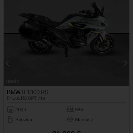
e
usato
BMW
R 1300 RS
R 1300 RS OPT 719
2025
946
Benzina
Manuale